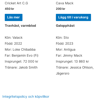
Cricket Art C.G
Cava Mack
450
kr
200
kr
Läs mer
Lägg till i varukorg
Travhäst, varmblod
Galopphäst
Kön: Valack
Kön: Sto
Född: 2022
Född: 2023
Mor: Loke Chibabba
Mor: Antigua
Far: Benjamin Evo (Fi)
Far: Jimmy Mack
Insprunget: 72 000 kr
Insprunget: 13 860 kr
Tränare: Jakob Smith
Tränare: Jessica Ohlson,
Jägersro
Integritetspolicy och köpvillkor