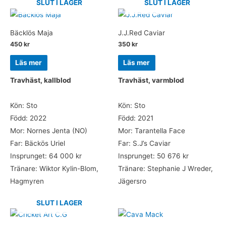
SLUT I LAGER
SLUT I LAGER
Bäcklös Maja
J.J.Red Caviar
450
kr
350
kr
Läs mer
Läs mer
Travhäst, kallblod
Travhäst, varmblod
Kön: Sto
Kön: Sto
Född: 2022
Född: 2021
Mor: Nornes Jenta (NO)
Mor: Tarantella Face
Far: Bäckös Uriel
Far: S.J’s Caviar
Insprunget: 64 000 kr
Insprunget: 50 676 kr
Tränare: Wiktor Kylin-Blom,
Tränare: Stephanie J Wreder,
Hagmyren
Jägersro
SLUT I LAGER