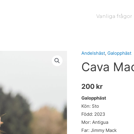
Vanliga frågor
Andelshäst
,
Galopphäst
Cava
Cava Ma
Mack
mängd
200
kr
Galopphäst
Kön: Sto
Född: 2023
Mor: Antigua
Far: Jimmy Mack