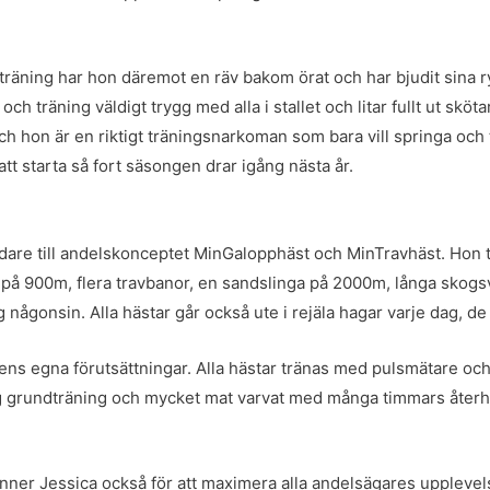
lt. I träning har hon däremot en räv bakom örat och har bjudit sina
och träning väldigt trygg med alla i stallet och litar fullt ut skö
ch hon är en riktigt träningsnarkoman som bara vill springa och
tt starta så fort säsongen drar igång nästa år.
dare till andelskonceptet MinGalopphäst och MinTravhäst. Hon t
på 900m, flera travbanor, en sandslinga på 2000m, långa skogsv
ng någonsin. Alla hästar går också ute i rejäla hagar varje dag, 
ens egna förutsättningar. Alla hästar tränas med pulsmätare och 
lång grundträning och mycket mat varvat med många timmars återh
ner Jessica också för att maximera alla andelsägares upplevels