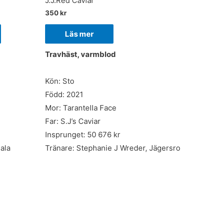
J.J.Red Caviar
350
kr
Läs mer
Travhäst, varmblod
Kön: Sto
Född: 2021
Mor: Tarantella Face
Far: S.J’s Caviar
Insprunget: 50 676 kr
ala
Tränare: Stephanie J Wreder, Jägersro