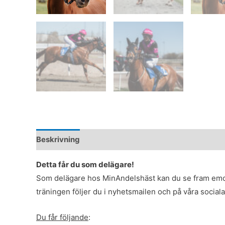
Beskrivning
Detta får du som delägare!
Som delägare hos MinAndelshäst kan du se fram emot 
träningen följer du i nyhetsmailen och på våra social
Du får följande
: