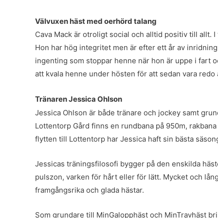
Välvuxen häst med oerhörd talang
Cava Mack är otroligt social och alltid positiv till al
Hon har hög integritet men är efter ett år av inridning 
ingenting som stoppar henne när hon är uppe i fart o
att kvala henne under hösten för att sedan vara redo a
Tränaren Jessica Ohlson
Jessica Ohlson är både tränare och jockey samt grun
Lottentorp Gård finns en rundbana på 950m, rakbana 
flytten till Lottentorp har Jessica haft sin bästa säso
Jessicas träningsfilosofi bygger på den enskilda häst
pulszon, varken för hårt eller för lätt. Mycket och 
framgångsrika och glada hästar.
Som grundare till MinGalopphäst och MinTravhäst brin