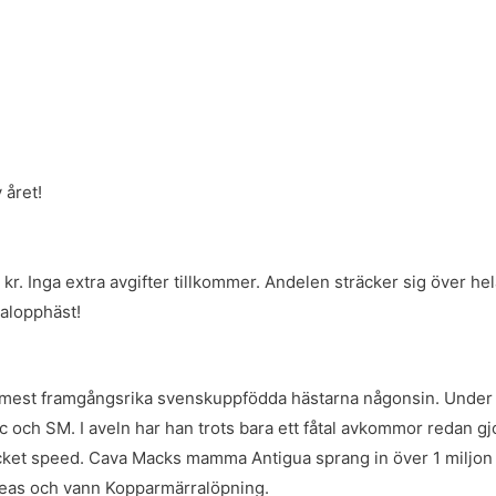
 året!
r. Inga extra avgifter tillkommer. Andelen sträcker sig över hela
galopphäst!
est framgångsrika svenskuppfödda hästarna någonsin. Under si
 och SM. I aveln har han trots bara ett fåtal avkommor redan g
ycket speed. Cava Macks mamma Antigua sprang in över 1 miljon k
ineas och vann Kopparmärralöpning.