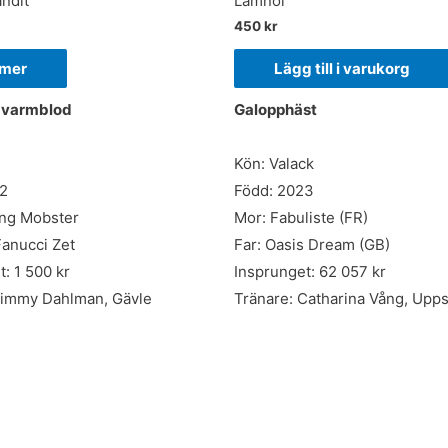
andit
Lamnol
450
kr
 mer
Lägg till i varukorg
, varmblod
Galopphäst
Kön: Valack
22
Född: 2023
ing Mobster
Mor: Fabuliste (FR)
Fanucci Zet
Far: Oasis Dream (GB)
: 1 500 kr
Insprunget: 62 057 kr
Jimmy Dahlman, Gävle
Tränare: Catharina Vång, Upps