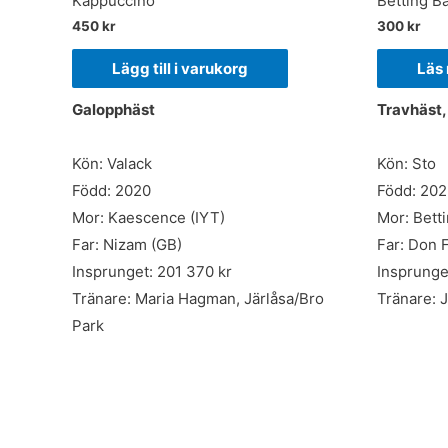
Kappuccino
Betting B
450
kr
300
kr
Lägg till i varukorg
Läs
Galopphäst
Travhäst
Kön: Valack
Kön: Sto
Född: 2020
Född: 20
Mor: Kaescence (IYT)
Mor: Bett
Far: Nizam (GB)
Far: Don 
Insprunget: 201 370 kr
Insprunget
Tränare: Maria Hagman, Järlåsa/Bro
Tränare: 
Park