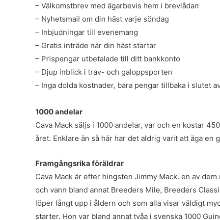
– Välkomstbrev med ägarbevis hem i brevlådan
– Nyhetsmail om din häst varje söndag
– Inbjudningar till evenemang
– Gratis inträde när din häst startar
– Prispengar utbetalade till ditt bankkonto
– Djup inblick i trav- och galoppsporten
– Inga dolda kostnader, bara pengar tillbaka i slutet av
1000 andelar
Cava Mack säljs i 1000 andelar, var och en kostar 450 k
året. Enklare än så här har det aldrig varit att äga en 
Framgångsrika föräldrar
Cava Mack är efter hingsten Jimmy Mack. en av dem m
och vann bland annat Breeders Mile, Breeders Classic
löper långt upp i åldern och som alla visar väldigt m
starter. Hon var bland annat tvåa i svenska 1000 Gu