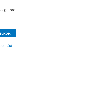
 Jägersro
varukorg
opphäst