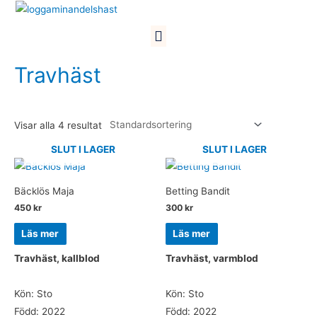
Hoppa
till
Meny
innehåll
Travhäst
Visar alla 4 resultat
SLUT I LAGER
SLUT I LAGER
Bäcklös Maja
Betting Bandit
450
kr
300
kr
Läs mer
Läs mer
Travhäst, kallblod
Travhäst, varmblod
Kön: Sto
Kön: Sto
Född: 2022
Född: 2022