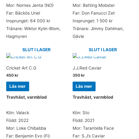
Mor: Nornes Jenta (NO)
Mor: Betting Mobster
Far: Bäckös Uriel
Far: Don Fanucci Zet
Insprunget: 64 000 kr
Insprunget: 1 500 kr
Tränare: Wiktor Kylin-Blom,
Tränare: Jimmy Dahlman,
Hagmyren
Gävle
SLUT I LAGER
SLUT I LAGER
Cricket Art C.G
J.J.Red Caviar
450
kr
350
kr
Läs mer
Läs mer
Travhäst, varmblod
Travhäst, varmblod
Kön: Valack
Kön: Sto
Född: 2022
Född: 2021
Mor: Loke Chibabba
Mor: Tarantella Face
Far: Benjamin Evo (Fi)
Far: S.J’s Caviar