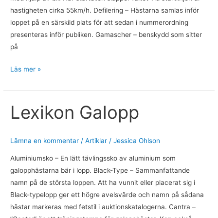
hastigheten cirka 55km/h. Defilering – Hästarna samlas inför
loppet på en särskild plats för att sedan i nummerordning
presenteras inför publiken. Gamascher – benskydd som sitter
på
Läs mer »
Lexikon Galopp
Lexikon
Galopp
Lämna en kommentar
/
Artiklar
/
Jessica Ohlson
Aluminiumsko – En lätt tävlingssko av aluminium som
galopphästarna bär i lopp. Black-Type – Sammanfattande
namn på de största loppen. Att ha vunnit eller placerat sig i
Black-typelopp ger ett högre avelsvärde och namn på sådana
hästar markeras med fetstil i auktionskatalogerna. Cantra –