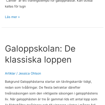
”Canter” är ett träningstempo för galopphästar. Kan också
kallas för lugn
Läs mer »
Galoppskolan:
De
Galoppskolan: De
klassiska
loppen
klassiska loppen
Artiklar
/
Jessica Ohlson
Bakgrund Galopphästarna startar sin tävlingskarriär tidigt,
redan som tvååringar. De flesta betraktar därefter
treårssäsongen som den viktigaste säsongen i galopphästens
liv. När galopphästen är tre år gammal rids ett antal lopp som