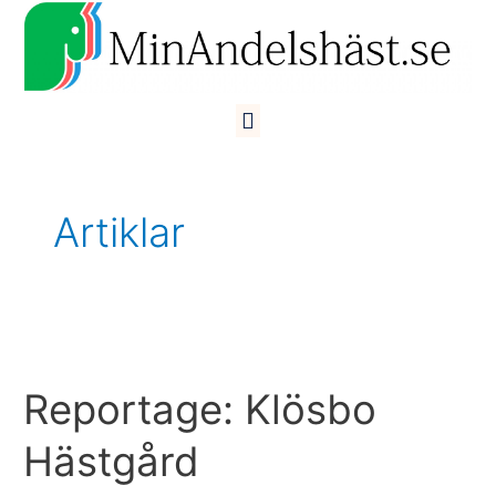
Hoppa
till
innehåll
Meny
Artiklar
Reportage:
Klösbo
Reportage: Klösbo
Hästgård
Hästgård