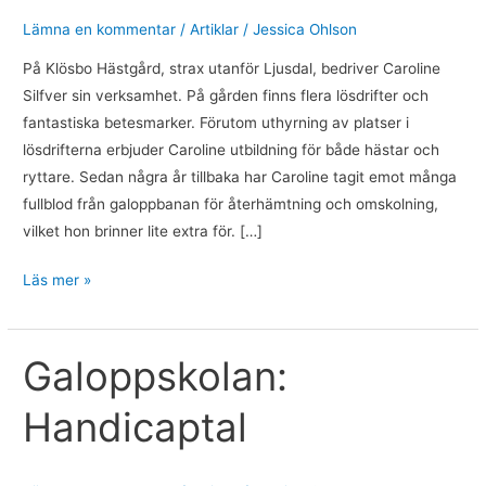
Lämna en kommentar
/
Artiklar
/
Jessica Ohlson
På Klösbo Hästgård, strax utanför Ljusdal, bedriver Caroline
Silfver sin verksamhet. På gården finns flera lösdrifter och
fantastiska betesmarker. Förutom uthyrning av platser i
lösdrifterna erbjuder Caroline utbildning för både hästar och
ryttare. Sedan några år tillbaka har Caroline tagit emot många
fullblod från galoppbanan för återhämtning och omskolning,
vilket hon brinner lite extra för. […]
Läs mer »
Galoppskolan:
Galoppskolan:
Handicaptal
Handicaptal