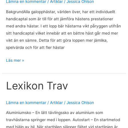
Lämna en kommentar
/
Artiklar
/
Jessica Ohlson
BakgrundAlla galopphästar, världen över, har ett individuellt
handicaptal som är till för att jämföra hästens prestationer
med andra hästar. I ett lopp bär hästarna vikt påryggen utifrån
sitt handicaptal vilket innebär att en bättre häst går med mer
vikt än en sämre. Detta för att göra loppen mer jämlika,
spelvärda och för att fler hästar
Läs mer »
Lexikon Trav
Lexikon
Trav
Lämna en kommentar
/
Artiklar
/
Jessica Ohlson
Aluminiumsko – En lätt tävlingssko av aluminium som
travhästarna springer med i loppen. Autostart – En startmetod
med hjälp av bil. När startbilen släpper fältet vid startlinjen är