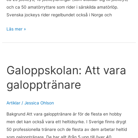
och ca 50 amatörryttare som rider i särskilda amatörlöp.
Svenska jockeys rider regelbundet också i Norge och
Läs mer »
Galoppskolan:
Att
Galoppskolan: Att vara
vara
galopptränare
galopptränare
Artiklar
/
Jessica Ohlson
Bakgrund Att vara galopptränare är för de flesta en hobby
men det kan också vara ett heltidsyrke. I Sverige finns drygt
50 professionella tränare och de flesta av dem arbetar heltid
som galopptränare. De har allt ifrån 5 upp till över 40