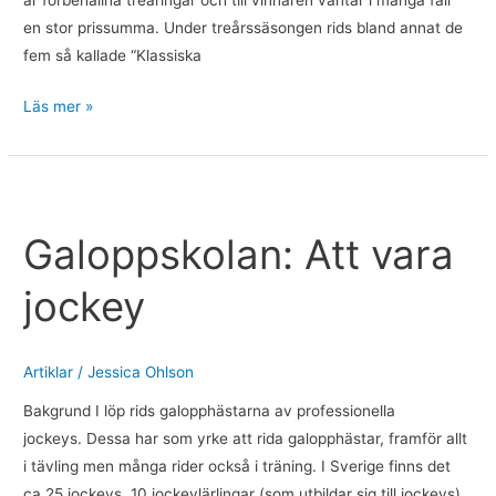
är förbehållna treåringar och till vinnaren väntar i många fall
en stor prissumma. Under treårssäsongen rids bland annat de
fem så kallade “Klassiska
Läs mer »
Galoppskolan:
Att
Galoppskolan: Att vara
vara
jockey
jockey
Artiklar
/
Jessica Ohlson
Bakgrund I löp rids galopphästarna av professionella
jockeys. Dessa har som yrke att rida galopphästar, framför allt
i tävling men många rider också i träning. I Sverige finns det
ca 25 jockeys, 10 jockeylärlingar (som utbildar sig till jockeys)