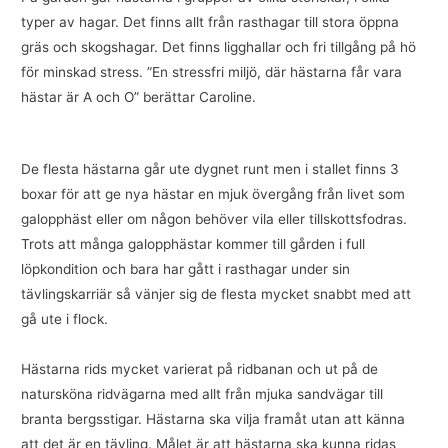
typer av hagar. Det finns allt från rasthagar till stora öppna
gräs och skogshagar. Det finns ligghallar och fri tillgång på hö
för minskad stress. ”En stressfri miljö, där hästarna får vara
hästar är A och O” berättar Caroline.
De flesta hästarna går ute dygnet runt men i stallet finns 3
boxar för att ge nya hästar en mjuk övergång från livet som
galopphäst eller om någon behöver vila eller tillskottsfodras.
Trots att många galopphästar kommer till gården i full
löpkondition och bara har gått i rasthagar under sin
tävlingskarriär så vänjer sig de flesta mycket snabbt med att
gå ute i flock.
Hästarna rids mycket varierat på ridbanan och ut på de
natursköna ridvägarna med allt från mjuka sandvägar till
branta bergsstigar. Hästarna ska vilja framåt utan att känna
att det är en tävling. Målet är att hästarna ska kunna ridas