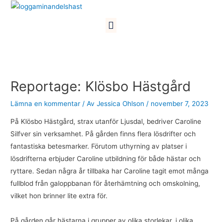
Hoppa
till
Meny
innehåll
Inläggsnavigering
Reportage: Klösbo Hästgård
Lämna en kommentar
/ Av
Jessica Ohlson
/
november 7, 2023
På Klösbo Hästgård, strax utanför Ljusdal, bedriver Caroline
Silfver sin verksamhet. På gården finns flera lösdrifter och
fantastiska betesmarker. Förutom uthyrning av platser i
lösdrifterna erbjuder Caroline utbildning för både hästar och
ryttare. Sedan några år tillbaka har Caroline tagit emot många
fullblod från galoppbanan för återhämtning och omskolning,
vilket hon brinner lite extra för.
På gården går hästarna i grupper av olika storlekar, i olika