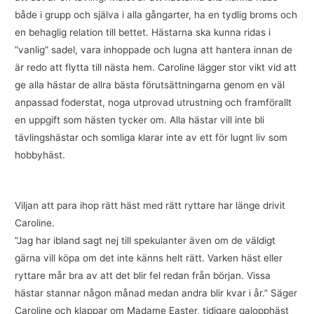
både i grupp och själva i alla gångarter, ha en tydlig broms och
en behaglig relation till bettet. Hästarna ska kunna ridas i
”vanlig” sadel, vara inhoppade och lugna att hantera innan de
är redo att flytta till nästa hem. Caroline lägger stor vikt vid att
ge alla hästar de allra bästa förutsättningarna genom en väl
anpassad foderstat, noga utprovad utrustning och framförallt
en uppgift som hästen tycker om. Alla hästar vill inte bli
tävlingshästar och somliga klarar inte av ett för lugnt liv som
hobbyhäst.
Viljan att para ihop rätt häst med rätt ryttare har länge drivit
Caroline.
”Jag har ibland sagt nej till spekulanter även om de väldigt
gärna vill köpa om det inte känns helt rätt. Varken häst eller
ryttare mår bra av att det blir fel redan från början. Vissa
hästar stannar någon månad medan andra blir kvar i år.” Säger
Caroline och klappar om Madame Easter, tidigare galopphäst