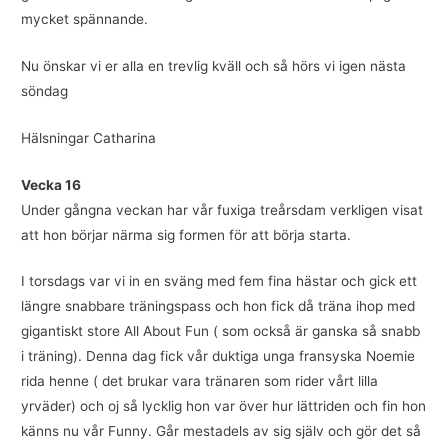
mycket spännande.
Nu önskar vi er alla en trevlig kväll och så hörs vi igen nästa
söndag
Hälsningar Catharina
Vecka 16
Under gångna veckan har vår fuxiga treårsdam verkligen visat
att hon börjar närma sig formen för att börja starta.
I torsdags var vi in en sväng med fem fina hästar och gick ett
längre snabbare träningspass och hon fick då träna ihop med
gigantiskt store All About Fun ( som också är ganska så snabb
i träning). Denna dag fick vår duktiga unga fransyska Noemie
rida henne ( det brukar vara tränaren som rider vårt lilla
yrväder) och oj så lycklig hon var över hur lättriden och fin hon
känns nu vår Funny. Går mestadels av sig själv och gör det så