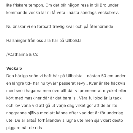
lite friskare tempon. Om det blir någon resa in till Bro under
kommande vecka lär ni få veta i nästa söndags veckobrev.
Nu önskar vi en fortsatt trevlig kväll och på återhörande
Hälsningar från oss alla här på Ullbolsta
​​​​​​​//Catharina & Co
Vecka 5
Den härliga snön vi haft här på Ullbolsta – nästan 50 cm under
en längre tid- har nu tyvärr passerat revy.. Kvar är lite fläckvis
med snö i hagarna men överallt där vi promenerat mycket eller
kört med maskiner där är det bara is.. Våra fullblod är ju tack
och lov vana vid att gå ut varje dag vilket gör att de är lite
noggranna själva med att känna efter vad det är för underlag
ute. De är alltså förhållandevis lugna ute men självklart desto
piggare när de rids