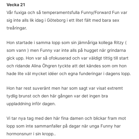
Vecka 21
Vår fuxiga och så temperamentsfulla Funny/Forward Fun var
sig inte alls lik idag i Göteborg i ett litet fält med bara sex
treåringar.
Hon startade i samma lopp som sin jämnåriga kollega Ritzy (
som vann ) men Funny var inte alls på hugget när grindarna
gick upp. Hon var så ofokuserad och var väldigt tittig till start
och ridande Alina Öhgren tyckte att det kändes som om hon
hade lite väl mycket idéer och egna funderingar i dagens lopp.
Hon har rest suveränt men har som sagt var visat extremt
tydlig brunst och den här gången var det ingen bra
uppladdning inför dagen.
Vi tar nya tag med den här fina damen och blickar fram mot
lopp som inte sammanfaller på dagar när unga Funny har
hormonsnurr i sin kropp..