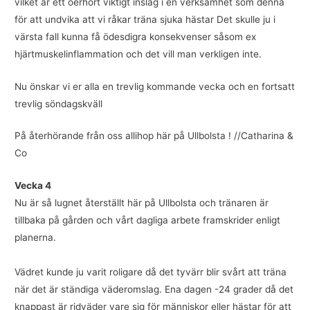
vilket är ett oerhört viktigt inslag i en verksamhet som denna
för att undvika att vi råkar träna sjuka hästar Det skulle ju i
värsta fall kunna få ödesdigra konsekvenser såsom ex
hjärtmuskelinflammation och det vill man verkligen inte.
Nu önskar vi er alla en trevlig kommande vecka och en fortsatt
trevlig söndagskväll
​​​​​​​På återhörande från oss allihop här på Ullbolsta ! //Catharina &
Co
Vecka 4
Nu är så lugnet återställt här på Ullbolsta och tränaren är
tillbaka på gården och vårt dagliga arbete framskrider enligt
planerna.
Vädret kunde ju varit roligare då det tyvärr blir svårt att träna
när det är ständiga väderomslag. Ena dagen -24 grader då det
knappast är ridväder vare sig för människor eller hästar för att