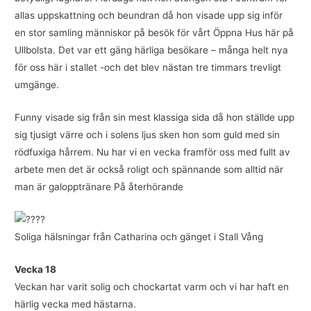
allas uppskattning och beundran då hon visade upp sig inför
en stor samling människor på besök för vårt Öppna Hus här på
Ullbolsta. Det var ett gäng härliga besökare – många helt nya
för oss här i stallet -och det blev nästan tre timmars trevligt
umgänge.
Funny visade sig från sin mest klassiga sida då hon ställde upp
sig tjusigt värre och i solens ljus sken hon som guld med sin
rödfuxiga hårrem. Nu har vi en vecka framför oss med fullt av
arbete men det är också roligt och spännande som alltid när
man är galopptränare På återhörande
Soliga hälsningar från Catharina och gänget i Stall Vång
Vecka 18
Veckan har varit solig och chockartat varm och vi har haft en
härlig vecka med hästarna.