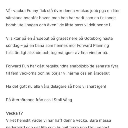
Vår vackra Funny fick stå över denna veckas jobb pga en liten
sårskada ovanför hoven men hon har varit som en tickande
bomb ute i hagen och även i de lätta pass vi ridit henne i.
Vi siktar på en årsdebut på gräset nere på Göteborg nästa
söndag – på en bana som hennes mor Forward Planning
fullständigt älskade och tog mängder av fina vinster på.
Forward Fun har gått regelbundna snabbjobb de senaste fyra
till fem veckorna och nu börjar vi närma oss en årsdebut
Ha det gott nu alla våra delägare så hörs vi snart igen!
​​​​​​​På återhörande från oss i Stall Vång
Vecka 17
Vilket hemskt väder vi har haft denna vecka. Bara massa
nederbörd och det lilla som hunnit torka upp blev genast