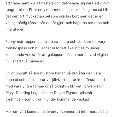
att träna samtliga 13 hästar) och det visade sig vara ett riktigt
tungt projekt. Efter en vinter med massa snö i hagarna så blir
det oerhört mycket gödsel som ska tas bort men det är en
väldigt härlig känsla när det är gjort och hagarna ser rena och
fina ut igen
Funny mår toppen och blir bara finare och starkare för varje
träningspass och nu laddar vi för att åka in till Bro under
kommande vecka för att galoppera på lite mer än vad vi gjort
nu i snart två månader
Enligt uppgift så ska nu stora banan på Bro återigen vara
öppnad och då planerar vi självklart en tur in ( i första hand
med våra yngre förmågor så troligtvis blir det Forward Fun,
Ritzy, Dazzling Legend samt Rogue Fighter -alla våra
treåringar- som vi kör in under kommande vecka.)
Mer om vårt kommande äventyr kommer att informeras både i