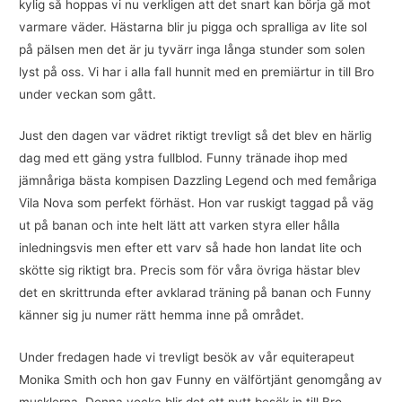
kylig så hoppas vi nu verkligen att det snart kan börja gå mot
varmare väder. Hästarna blir ju pigga och spralliga av lite sol
på pälsen men det är ju tyvärr inga långa stunder som solen
lyst på oss. Vi har i alla fall hunnit med en premiärtur in till Bro
under veckan som gått.
Just den dagen var vädret riktigt trevligt så det blev en härlig
dag med ett gäng ystra fullblod. Funny tränade ihop med
jämnåriga bästa kompisen Dazzling Legend och med femåriga
Vila Nova som perfekt förhäst. Hon var ruskigt taggad på väg
ut på banan och inte helt lätt att varken styra eller hålla
inledningsvis men efter ett varv så hade hon landat lite och
skötte sig riktigt bra. Precis som för våra övriga hästar blev
det en skrittrunda efter avklarad träning på banan och Funny
känner sig ju numer rätt hemma inne på området.
Under fredagen hade vi trevligt besök av vår equiterapeut
Monika Smith och hon gav Funny en välförtjänt genomgång av