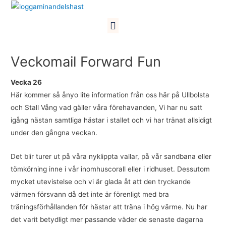
Hoppa
till
Meny
innehåll
Veckomail Forward Fun
Vecka 26
Här kommer så ånyo lite information från oss här på Ullbolsta
och Stall Vång vad gäller våra förehavanden, Vi har nu satt
igång nästan samtliga hästar i stallet och vi har tränat allsidigt
under den gångna veckan.
Det blir turer ut på våra nyklippta vallar, på vår sandbana eller
tömkörning inne i vår inomhuscorall eller i ridhuset. Dessutom
mycket utevistelse och vi är glada åt att den tryckande
värmen försvann då det inte är förenligt med bra
träningsförhållanden för hästar att träna i hög värme. Nu har
det varit betydligt mer passande väder de senaste dagarna