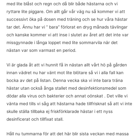
med lite blåst och regn och då blir både hästarna och vi
ryttare lite piggare. Om allt går vår väg nu så kommer vi att
successivt öka på dosen med träning och se hur våra hästar
tar det. Ännu har vi ” bara” förlorat en dryg månads tävlingar
och kanske kommer vi att inse i slutet av året att det inte var
missgynnade i långa loppet med lite sommarvila när det
nästan var som varmast en period.
Vi är glada åt att vi hunnit få in nästan allt vårt hö på gården
innan vädret nu har vänt mot lite blötare så vi i alla fall kan
bocka av det på listan. Denna vecka ska vi inte bara träna
hästar utan också ånga stallet med desinfektionsmedel som
dödar alla virus och bakterier och annat oönskat . Det ville vi
vänta med tills vi såg att hästarna hade tillfrisknat så att vi inte
skulle ställa tillbaka ej friskförklarade hästar i ett nyss
desinficerat och tillfixat stall.
Håll nu tummarna för att det här blir sista veckan med massa