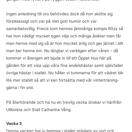
Ingen anledning till oro behövdes dock då hon skötte sig
förstklassigt och var på mkt gott humör och var
samarbetsvillig. Precis som hennes jämnåriga kompis Ritzy så
har hon väldigt mycket egen vilja och många åsikter men får
man henne med sig så är hon mycket ärlig och ger järnet i allt
man ber henne om. Nu längtar vi verkligen efter våren – då
kommer vi återigen att bjuda in till ett Öppet Hus här på
gården för att visa upp våra fina andelshästar samt självfallet
övriga hästar i stallet. Nu håller vi tummarna för att vädret blir
lite mer stabilt så att vi kan fortsätta med vår vinterträning-
gärna i fin snö.
På återhörande och ha nu en trevlig vecka önskar vi härifrån
Ullbolsta och Stall Catharina Vång.
Vecka 3
Denna veckan har ju hemma i stallet präglats av snö och