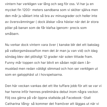
vintern har verkligen var lång och seg för oss. Vi har ju en
mycket fin 1200- meters sandbana som vi sköter själva men
den mår ju såklart inte så bra av minusgrader och heller inte
av översvämningar ( dock älskar våra hästar när det är stora
pölar på banan som de får klafsa igenom- precis som
småbarn.
Nu verkar dock vintern vara över ( kanske blir det ett bakslag
på valborgsmässoafton men det är man ju van vid) och idag
söndag blev det plötsligt 12 grader när solen tittade fram.
Funny mår toppen och har blivit en sådan rejäl dam i år-
musklad men redan väldigt slimmad och hon ser verkligen ut
som en galopphäst ut i hovspetsarna.
Den här veckan vankas det ett lite tuffare jobb för att se var vi
har henne inför hennes preliminära debut inom några veckor.
Följ oss gärna på vår öppna stallsida på Facebook -Stall
Catharina Vång- så kommer det framöver att läggas ut när vi