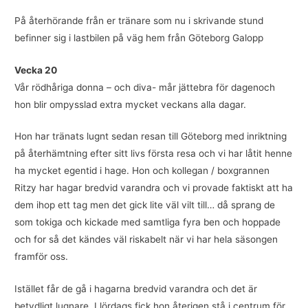
På återhörande från er tränare som nu i skrivande stund
befinner sig i lastbilen på väg hem från Göteborg Galopp
Vecka 20
Vår rödhåriga donna – och diva- mår jättebra för dagenoch
hon blir ompysslad extra mycket veckans alla dagar.
Hon har tränats lugnt sedan resan till Göteborg med inriktning
på återhämtning efter sitt livs första resa och vi har låtit henne
ha mycket egentid i hage. Hon och kollegan / boxgrannen
Ritzy har hagar bredvid varandra och vi provade faktiskt att ha
dem ihop ett tag men det gick lite väl vilt till… då sprang de
som tokiga och kickade med samtliga fyra ben och hoppade
och for så det kändes väl riskabelt när vi har hela säsongen
framför oss.
Istället får de gå i hagarna bredvid varandra och det är
betydligt lugnare. I lördags fick hon återigen stå i centrum för