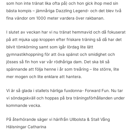
som hon inte tränat lika ofta på) och hon gick ihop med sin
bästa kompis – jämnåriga Dazzling Legend- och det blev två
fina vändor om 1000 meter vardera över rakbanan.
I slutet av veckan har vi nu tränat hemmavid och då fokuserat
på att mjuka upp kroppen efter friskare träning så då har det
blivit tömkörning samt som igår lördag lite lätt
gymnastikhoppning för att öva spänst och smidighet och
jösses så fin hon var vår rödhåriga dam. Det ska bli så
spännande att följa henne i år som treåring – lite större, lite
mer mogen och lite enklare att hantera.
Vi är så glada i stallets härliga fuxdonna- Forward Fun. Nu tar
vi söndagskväll och hoppas på bra träningsförhållanden under
kommande vecka.
På återhörande säger vi härifrån Ullbolsta & Stall Vång
Hälsningar Catharina