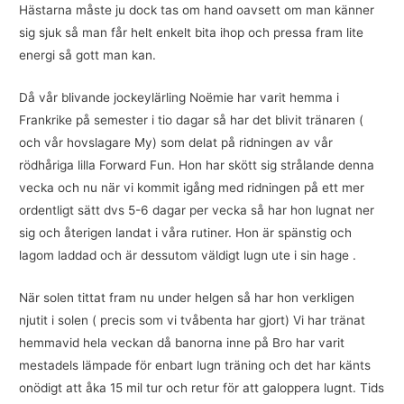
Hästarna måste ju dock tas om hand oavsett om man känner
sig sjuk så man får helt enkelt bita ihop och pressa fram lite
energi så gott man kan.
Då vår blivande jockeylärling Noëmie har varit hemma i
Frankrike på semester i tio dagar så har det blivit tränaren (
och vår hovslagare My) som delat på ridningen av vår
rödhåriga lilla Forward Fun. Hon har skött sig strålande denna
vecka och nu när vi kommit igång med ridningen på ett mer
ordentligt sätt dvs 5-6 dagar per vecka så har hon lugnat ner
sig och återigen landat i våra rutiner. Hon är spänstig och
lagom laddad och är dessutom väldigt lugn ute i sin hage .
När solen tittat fram nu under helgen så har hon verkligen
njutit i solen ( precis som vi tvåbenta har gjort) Vi har tränat
hemmavid hela veckan då banorna inne på Bro har varit
mestadels lämpade för enbart lugn träning och det har känts
onödigt att åka 15 mil tur och retur för att galoppera lugnt. Tids