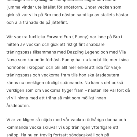
ljumma vindar ute istället för snöstorm. Under veckan som
gick så var vi in på Bro med nästan samtliga av stallets hästar
och alla tränade de på jättefint.
Vår vackra fuxflicka Forward Fun ( Funny) var inne på Bro i
mitten av veckan och gick ett riktigt fint snabbare
träningspass tillsammans med Dazzling Legend och med Vila
Nova som kanonfin förhäst. Funny har nu landat lite mer i sina
hormoner i kroppen och blir allt mer enkel att rida för varje
träningspass och veckorna fram tills hon ska årsdebutera
känns nu onekligen otroligt spännande. Nu känns det också
verkligen som om veckorna flyger fram – nästan lite väl fort då
vi vill hinna med att träna så mkt som möjligt innan
årsdebuten.
Vi är verkligen så nöjda med vår vackra rödhåriga donna och
kommande vecka skruvar vi upp träningen ytterligare ett
snäpp. Ha nu en trevlig fortsatt söndagskväll och på