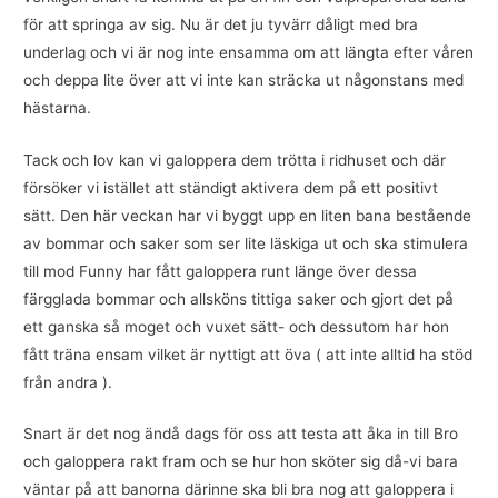
för att springa av sig. Nu är det ju tyvärr dåligt med bra
underlag och vi är nog inte ensamma om att längta efter våren
och deppa lite över att vi inte kan sträcka ut någonstans med
hästarna.
Tack och lov kan vi galoppera dem trötta i ridhuset och där
försöker vi istället att ständigt aktivera dem på ett positivt
sätt. Den här veckan har vi byggt upp en liten bana bestående
av bommar och saker som ser lite läskiga ut och ska stimulera
till mod Funny har fått galoppera runt länge över dessa
färgglada bommar och allsköns tittiga saker och gjort det på
ett ganska så moget och vuxet sätt- och dessutom har hon
fått träna ensam vilket är nyttigt att öva ( att inte alltid ha stöd
från andra ).
Snart är det nog ändå dags för oss att testa att åka in till Bro
och galoppera rakt fram och se hur hon sköter sig då-vi bara
väntar på att banorna därinne ska bli bra nog att galoppera i