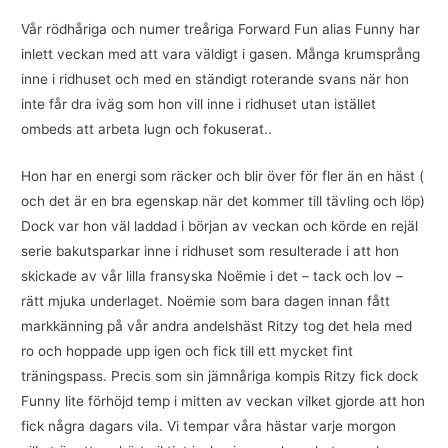
Vår rödhåriga och numer treåriga Forward Fun alias Funny har
inlett veckan med att vara väldigt i gasen. Många krumsprång
inne i ridhuset och med en ständigt roterande svans när hon
inte får dra iväg som hon vill inne i ridhuset utan istället
ombeds att arbeta lugn och fokuserat..
Hon har en energi som räcker och blir över för fler än en häst (
och det är en bra egenskap när det kommer till tävling och löp)
Dock var hon väl laddad i början av veckan och körde en rejäl
serie bakutsparkar inne i ridhuset som resulterade i att hon
skickade av vår lilla fransyska Noëmie i det – tack och lov –
rätt mjuka underlaget. Noëmie som bara dagen innan fått
markkänning på vår andra andelshäst Ritzy tog det hela med
ro och hoppade upp igen och fick till ett mycket fint
träningspass. Precis som sin jämnåriga kompis Ritzy fick dock
Funny lite förhöjd temp i mitten av veckan vilket gjorde att hon
fick några dagars vila. Vi tempar våra hästar varje morgon