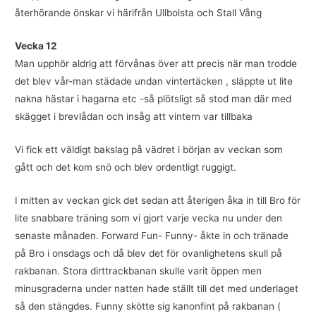
återhörande önskar vi härifrån Ullbolsta och Stall Vång
Vecka 12
Man upphör aldrig att förvånas över att precis när man trodde
det blev vår-man städade undan vintertäcken , släppte ut lite
nakna hästar i hagarna etc -så plötsligt så stod man där med
skägget i brevlådan och insåg att vintern var tillbaka
Vi fick ett väldigt bakslag på vädret i början av veckan som
gått och det kom snö och blev ordentligt ruggigt.
I mitten av veckan gick det sedan att återigen åka in till Bro för
lite snabbare träning som vi gjort varje vecka nu under den
senaste månaden. Forward Fun- Funny- åkte in och tränade
på Bro i onsdags och då blev det för ovanlighetens skull på
rakbanan. Stora dirttrackbanan skulle varit öppen men
minusgraderna under natten hade ställt till det med underlaget
så den stängdes. Funny skötte sig kanonfint på rakbanan (