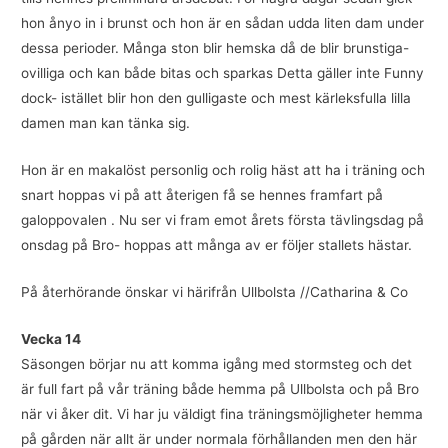
hon ånyo in i brunst och hon är en sådan udda liten dam under
dessa perioder. Många ston blir hemska då de blir brunstiga-
ovilliga och kan både bitas och sparkas Detta gäller inte Funny
dock- istället blir hon den gulligaste och mest kärleksfulla lilla
damen man kan tänka sig.
Hon är en makalöst personlig och rolig häst att ha i träning och
snart hoppas vi på att återigen få se hennes framfart på
galoppovalen . Nu ser vi fram emot årets första tävlingsdag på
onsdag på Bro- hoppas att många av er följer stallets hästar.
På återhörande önskar vi härifrån Ullbolsta //Catharina & Co
Vecka 14
Säsongen börjar nu att komma igång med stormsteg och det
är full fart på vår träning både hemma på Ullbolsta och på Bro
när vi åker dit. Vi har ju väldigt fina träningsmöjligheter hemma
på gården när allt är under normala förhållanden men den här