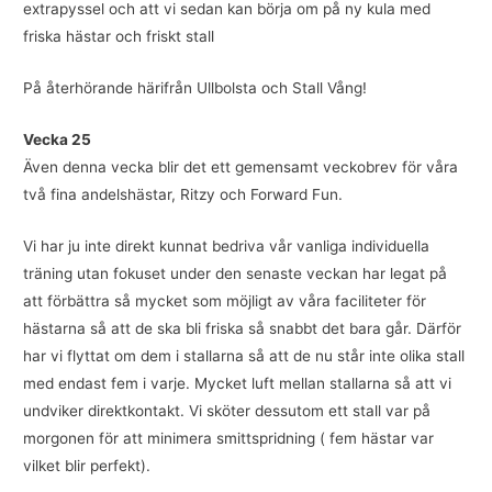
extrapyssel och att vi sedan kan börja om på ny kula med
friska hästar och friskt stall
På återhörande härifrån Ullbolsta och Stall Vång!
Vecka 25
Även denna vecka blir det ett gemensamt veckobrev för våra
två fina andelshästar, Ritzy och Forward Fun.
Vi har ju inte direkt kunnat bedriva vår vanliga individuella
träning utan fokuset under den senaste veckan har legat på
att förbättra så mycket som möjligt av våra faciliteter för
hästarna så att de ska bli friska så snabbt det bara går. Därför
har vi flyttat om dem i stallarna så att de nu står inte olika stall
med endast fem i varje. Mycket luft mellan stallarna så att vi
undviker direktkontakt. Vi sköter dessutom ett stall var på
morgonen för att minimera smittspridning ( fem hästar var
vilket blir perfekt).