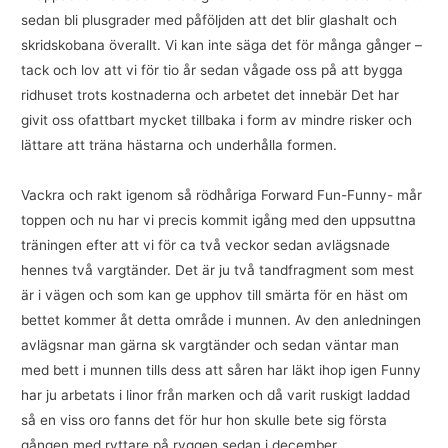
sedan bli plusgrader med påföljden att det blir glashalt och
skridskobana överallt. Vi kan inte säga det för många gånger –
tack och lov att vi för tio år sedan vågade oss på att bygga
ridhuset trots kostnaderna och arbetet det innebär Det har
givit oss ofattbart mycket tillbaka i form av mindre risker och
lättare att träna hästarna och underhålla formen.
Vackra och rakt igenom så rödhåriga Forward Fun-Funny- mår
toppen och nu har vi precis kommit igång med den uppsuttna
träningen efter att vi för ca två veckor sedan avlägsnade
hennes två vargtänder. Det är ju två tandfragment som mest
är i vägen och som kan ge upphov till smärta för en häst om
bettet kommer åt detta område i munnen. Av den anledningen
avlägsnar man gärna sk vargtänder och sedan väntar man
med bett i munnen tills dess att såren har läkt ihop igen Funny
har ju arbetats i linor från marken och då varit ruskigt laddad
så en viss oro fanns det för hur hon skulle bete sig första
gången med ryttare på ryggen sedan i december.