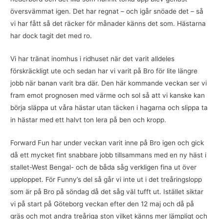
översvämmat igen. Det har regnat – och igår snöade det – så
vi har fått så det räcker för månader känns det som. Hästarna
har dock tagit det med ro.
Vi har tränat inomhus i ridhuset när det varit alldeles
förskräckligt ute och sedan har vi varit på Bro för lite längre
jobb när banan varit bra där. Den här kommande veckan ser vi
fram emot prognosen med värme och sol så att vi kanske kan
börja släppa ut våra hästar utan täcken i hagarna och slippa ta
in hästar med ett halvt ton lera på ben och kropp.
Forward Fun har under veckan varit inne på Bro igen och gick
då ett mycket fint snabbare jobb tillsammans med en ny häst i
stallet-West Bengal- och de båda såg verkligen fina ut över
upploppet. För Funny’s del så går vi inte ut i det treåringslopp
som är på Bro på söndag då det såg väl tufft ut. Istället siktar
vi på start på Göteborg veckan efter den 12 maj och då på
gräs och mot andra treåriga ston vilket känns mer lämpligt och