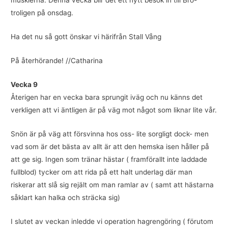
musklerna. Denna vecka blir det ett nytt besök in till Bro-
troligen på onsdag.
Ha det nu så gott önskar vi härifrån Stall Vång
På återhörande! //Catharina
Vecka 9
Återigen har en vecka bara sprungit iväg och nu känns det
verkligen att vi äntligen är på väg mot något som liknar lite vår.
Snön är på väg att försvinna hos oss- lite sorgligt dock- men
vad som är det bästa av allt är att den hemska isen håller på
att ge sig. Ingen som tränar hästar ( framförallt inte laddade
fullblod) tycker om att rida på ett halt underlag där man
riskerar att slå sig rejält om man ramlar av ( samt att hästarna
såklart kan halka och sträcka sig)
I slutet av veckan inledde vi operation hagrengöring ( förutom