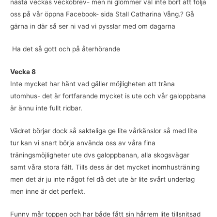
nästa veckas veckobrev- men ni glömmer väl inte bort att följa
oss på vår öppna Facebook- sida Stall Catharina Vång.? Gå
gärna in där så ser ni vad vi pysslar med om dagarna
Ha det så gott och på återhörande
Vecka 8
Inte mycket har hänt vad gäller möjligheten att träna
utomhus- det är fortfarande mycket is ute och vår galoppbana
är ännu inte fullt ridbar.
Vädret börjar dock så sakteliga ge lite vårkänslor så med lite
tur kan vi snart börja använda oss av våra fina
träningsmöjligheter ute dvs galoppbanan, alla skogsvägar
samt våra stora fält. Tills dess är det mycket inomhusträning
men det är ju inte något fel då det ute är lite svårt underlag
men inne är det perfekt.
Funny mår toppen och har både fått sin hårrem lite tillsnitsad