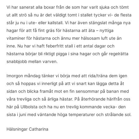
Vi har sanerat alla boxar från de som har varit sjuka och tömt
ut allt strö så nu är det väldigt tomt i stallet tycker vi- de flesta
står ju nu i ute- eller kallstall. Vi har även stängslat många nya
hagar för att få fint gräs för hästarna att äta – nyttiga
vitaminer för hästarna och ännu mer hälsosam luft ute än
inne. Nu har vi haft feberfritt stall i ett antal dagar och
hästarna börjar bli riktigt pigga i sina hagar och går regelrätta
snabbjobb mellan varven.
Imorgon måndag tänker vi börja med att rida/träna dem igen
och så hoppas vi innerligt på att vi snart kan lägga detta åt
sidan och blicka framåt mot en fin sensommar på banan med
våra trevliga och så ärliga hästar. På återhörande härifrån oss
här på Ullbolsta och ha nu en trevlig kommande vecka- den
sista i juni med väntande höga temperaturer och strålande sol.
Hälsningar Catharina