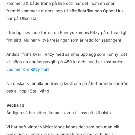
kommer att både träna på Bro och när det inom en snar
framtid kommer att dras ihop till hästägarfika och Öppet Hus
här på Ullbolsta.
I fredags kvalade förresten Funnys kompis Ritzy på ett väldigt
fint sätt. Nu har vi två treåringar som är redo för säsongen!
Andelar finns kvar i Ritzy med samma upplägg som Funny, det
vill säga en engångsavgift på 450 kr och inga fler kostnader.
Läs mer om Ritzy här
!
Nu önskar vi er alla en trevlig kväll och på återhörande härifrån
oss allihop i Stall Vång
Vecka 13
Äntligen så har våren kommit även till oss på Ullbolsta
Vi har haft vinter väldigt länge känns det som och man blir
onekligen överlycklig när temperaturen stiger och det är