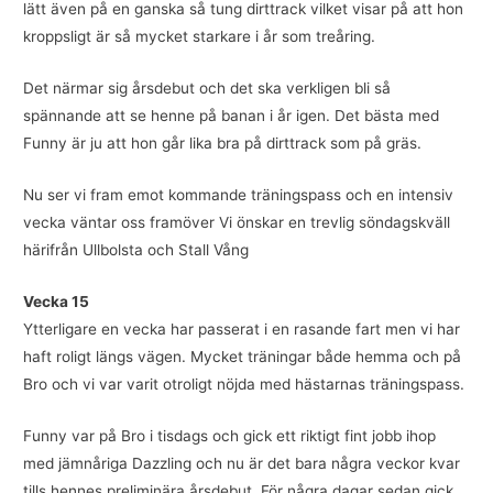
lätt även på en ganska så tung dirttrack vilket visar på att hon
kroppsligt är så mycket starkare i år som treåring.
Det närmar sig årsdebut och det ska verkligen bli så
spännande att se henne på banan i år igen. Det bästa med
Funny är ju att hon går lika bra på dirttrack som på gräs.
Nu ser vi fram emot kommande träningspass och en intensiv
vecka väntar oss framöver Vi önskar en trevlig söndagskväll
härifrån Ullbolsta och Stall Vång
Vecka 15
Ytterligare en vecka har passerat i en rasande fart men vi har
haft roligt längs vägen. Mycket träningar både hemma och på
Bro och vi var varit otroligt nöjda med hästarnas träningspass.
​​​​​​​Funny var på Bro i tisdags och gick ett riktigt fint jobb ihop
med jämnåriga Dazzling och nu är det bara några veckor kvar
tills hennes preliminära årsdebut. För några dagar sedan gick