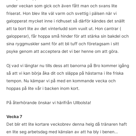
under veckan som gick och även fått man och svans lite
friserat. Hon blev lite väl varm och svettig i pälsen när vi
galopperat mycket inne i ridhuset så därför kändes det snällt
att ta bort lite av det vinterludd som vuxit ut. Hon cantrar (
galopperar), får hoppa små hinder för att stärka sin bakdel och
sina ryggmuskler samt för att bli tuff och företagsam i sitt
psyke genom att acceptera det vi ber henne om att göra.
Oj vad vi längtar nu tills dess att banorna på Bro kommer igång
så att vi kan börja åka dit och släppa på hästarna i lite friska
tempon. Nu kämpar vi på med en kommande vecka och
hoppas på lite vår i backen inom kort.
På återhörande önskar vi härifrån Ullbolsta!
Vecka 7
Det blir ett lite kortare veckobrev denna helg då tränaren haft
en lite seg arbetsdag med känslan av att ha bly i benen…