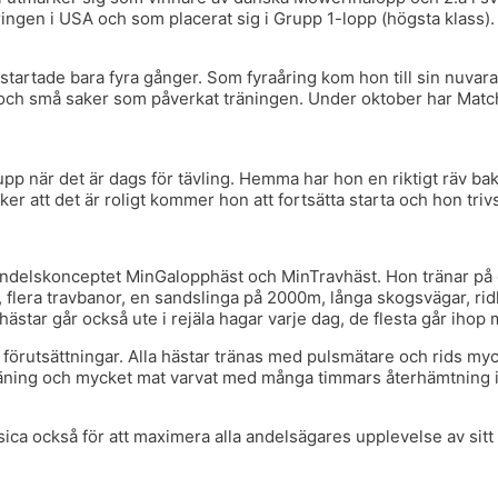
ngen i USA och som placerat sig i Grupp 1-lopp (högsta klass).
rtade bara fyra gånger. Som fyraåring kom hon till sin nuvara
och små saker som påverkat träningen. Under oktober har Match M
pp när det är dags för tävling. Hemma har hon en riktigt räv ba
ker att det är roligt kommer hon att fortsätta starta och hon triv
 andelskonceptet MinGalopphäst och MinTravhäst. Hon tränar på 
flera travbanor, en sandslinga på 2000m, långa skogsvägar, ridh
 hästar går också ute i rejäla hagar varje dag, de flesta går iho
förutsättningar. Alla hästar tränas med pulsmätare och rids myck
dträning och mycket mat varvat med många timmars återhämtning i
ca också för att maximera alla andelsägares upplevelse av sitt