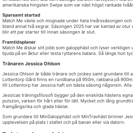
amerikanska hingsten Swipe som var näst högst rankade tvååri
Sparsamt startad
Match Me växte och mognade under hela treårssäsongen och sta
bland annat två segrar. Säsongen 2025 har var kantad av otur 
blir ett par starter till innan säsongen är slut.
Framtidsplaner
Match Me älskar sitt jobb som galopphäst och lyser verkligen u
bjuda på en åktur eller testa ryttarens balans. Så länge hon tyc
Tränaren Jessica Ohlson
Jessica Ohlson är både tränare och jockey samt grundare till
Lottentorp Gård finns en rundbana på 950m, rakbana på 900m, 
till Lottentorp har Jessica haft sin bästa säsong någonsin. Alla
Jessicas träningsfilosofi bygger på den enskilda hästens egna 
pulszon, varken för hårt eller för lätt. Mycket och lång grun
framgångsrika och glada hästar.
Som grundare till MinGalopphäst och MinTravhäst brinner Jessi
upplevelsen på plats i stallet och på banan eller via datorn.