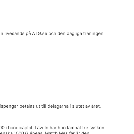
en livesänds på ATG.se och den dagliga träningen
pengar betalas ut till delägarna i slutet av året.
0 i handicaptal. I aveln har hon lämnat tre syskon
svenska 1000 Guineas. Match Mes far är den