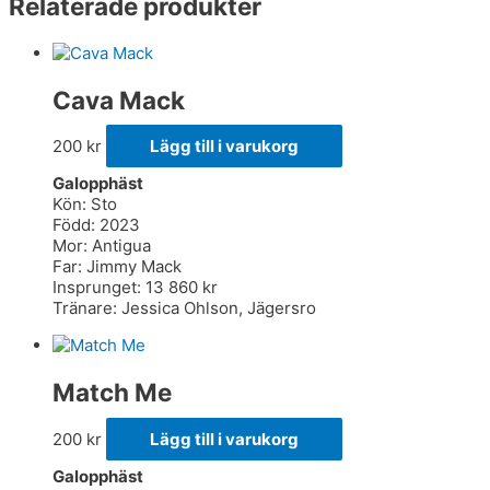
Relaterade produkter
Cava Mack
200
kr
Lägg till i varukorg
Galopphäst
Kön: Sto
Född: 2023
Mor: Antigua
Far: Jimmy Mack
Insprunget: 13 860 kr
Tränare: Jessica Ohlson, Jägersro
Match Me
200
kr
Lägg till i varukorg
Galopphäst