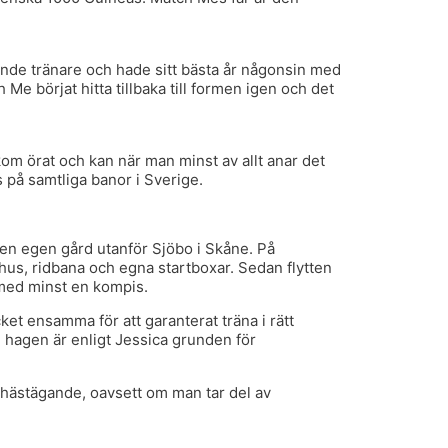
nde tränare och hade sitt bästa år någonsin med
e börjat hitta tillbaka till formen igen och det
kom örat och kan när man minst av allt anar det
s på samtliga banor i Sverige.
en egen gård utanför Sjöbo i Skåne. På
us, ridbana och egna startboxar. Sedan flytten
p med minst en kompis.
et ensamma för att garanterat träna i rätt
 hagen är enligt Jessica grunden för
 hästägande, oavsett om man tar del av