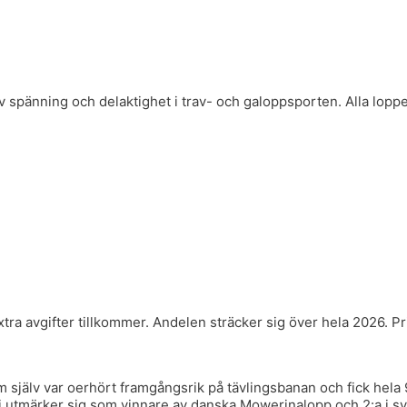
 spänning och delaktighet i trav- och galoppsporten. Alla lopp
tra avgifter tillkommer. Andelen sträcker sig över hela 2026. Pris
själv var oerhört framgångsrik på tävlingsbanan och fick hela 9
rshi utmärker sig som vinnare av danska Mowerinalopp och 2:a i 