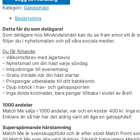
Kategori:
Galopphäst
Beskrivning
Detta får du som delägare!
Som delägare hos MinAndelshäst kan du se fram emot ett år av
följer du i nyhetsmailen och på våra sociala medier.
Du får följande
:
– Välkomstbrev med ägarbevis
– Nyhetsmail om din häst varje söndag
– Inbjudningar till evenemang
– Gratis inträde när din häst startar
– Prispengar utbetalade till ditt bankkonto
– Djup inblick i trav- och galoppsporten
– Inga dolda kostnader, bara pengar tillbaka i slutet av året!
1000 andelar
Match Me säljs i 1000 andelar, var och en kostar 400 kr. Inga ex
Enklare än så här har det aldrig varit att äga en galopphäst!
Superspännande härstamning
Match Me är svenskuppfödd och är efter stoet Match Point som 
till Match Me som alla varit duktiga. Särskilt halvsystern Ma