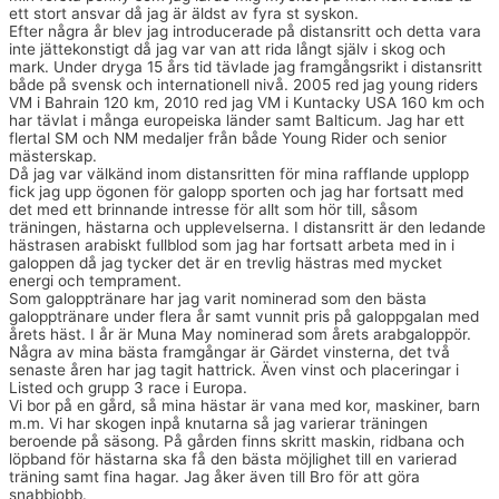
ett stort ansvar då jag är äldst av fyra st syskon.
Efter några år blev jag introducerade på distansritt och detta vara
inte jättekonstigt då jag var van att rida långt själv i skog och
mark. Under dryga 15 års tid tävlade jag framgångsrikt i distansritt
både på svensk och internationell nivå. 2005 red jag young riders
VM i Bahrain 120 km, 2010 red jag VM i Kuntacky USA 160 km och
har tävlat i många europeiska länder samt Balticum. Jag har ett
flertal SM och NM medaljer från både Young Rider och senior
mästerskap.
Då jag var välkänd inom distansritten för mina rafflande upplopp
fick jag upp ögonen för galopp sporten och jag har fortsatt med
det med ett brinnande intresse för allt som hör till, såsom
träningen, hästarna och upplevelserna. I distansritt är den ledande
hästrasen arabiskt fullblod som jag har fortsatt arbeta med in i
galoppen då jag tycker det är en trevlig hästras med mycket
energi och temprament.
Som galopptränare har jag varit nominerad som den bästa
galopptränare under flera år samt vunnit pris på galoppgalan med
årets häst. I år är Muna May nominerad som årets arabgaloppör.
Några av mina bästa framgångar är Gärdet vinsterna, det två
senaste åren har jag tagit hattrick. Även vinst och placeringar i
Listed och grupp 3 race i Europa.
Vi bor på en gård, så mina hästar är vana med kor, maskiner, barn
m.m. Vi har skogen inpå knutarna så jag varierar träningen
beroende på säsong. På gården finns skritt maskin, ridbana och
löpband för hästarna ska få den bästa möjlighet till en varierad
träning samt fina hagar. Jag åker även till Bro för att göra
snabbjobb.