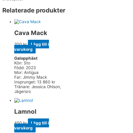
Relaterade produkter
Cava Mack
200
kr
Lägg till i
varukorg
Galopphäst
Kön: Sto
Född: 2023
Mor: Antigua
Far: Jimmy Mack
Insprunget: 13 860 kr
Tränare: Jessica Ohlson,
Jägersro
Lamnol
450
kr
Lägg till i
varukorg