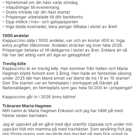
– Nyhetsmail om din häst varje söndag
– Inbjudningar till evenemang
– Gratis inträde när din häst startar
– Prispengar utbetalade till ditt bankkonto
– Djup inblick i trav- och galoppsporten
– Inga dolda kostnader, bara pengar tillbaka i slutet av året!
1000 andelar
Kappuccino säljs i 1000 andelar, var och en kostar 400 kr. Inga
extra avgifter tillkommer. Andelen sträcker sig över hela 2026.
Prispengar betalas ut till delägarna i slutet av året. Enklare än så
här har det aldrig varit att äga en galopphäst!
Trevlig kille
Kappuccino är en trevlig kille. Han kommer från Italien och Maria
Hagman köpte honom som 2 åring. Han hade en fantastisk säsong
under 2025 där han bland annat var bland de tre i 9 av 10 starter!
Den 10e starten var en femteplats i storloppet på Gärdet på
Nationaldagen, en femteplats som gav hela 50.000 kr i prispengar!
Kappuccino går in i 2026 ännu bättre!
Tränaren Maria Hagman
Mitt namn är Maria Hagman Eriksson och jag har hållit på med
hästar sedan barnsben.
Jag är uppväxt på en gård med djur utanför Uppsala och under min
uppväxt höll min mamma på med travhästar. Som sexåring fick jag
min första ponny som jag lärde mig mycket på men fick också ta