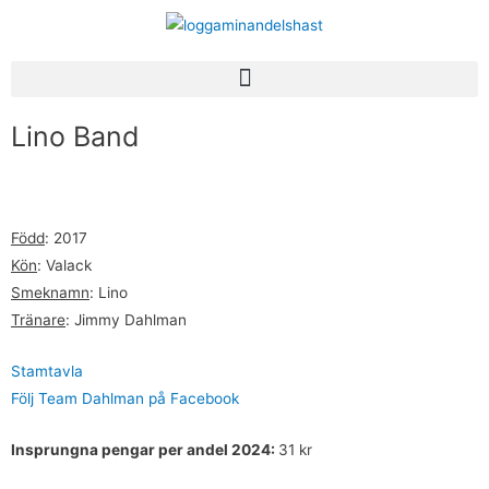
Hoppa
till
innehåll
Meny
Lino Band
Född
: 2017
Kön
: Valack
Smeknamn
: Lino
Tränare
: Jimmy Dahlman
Stamtavla
Följ Team Dahlman på Facebook
Insprungna pengar per andel 2024:
31 kr