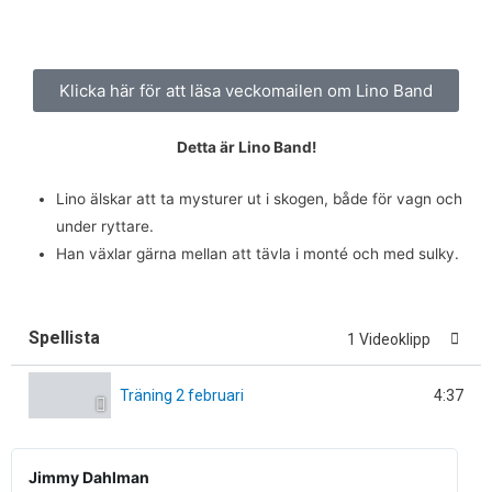
Klicka här för att läsa veckomailen om Lino Band
Detta är Lino Band!
Lino älskar att ta mysturer ut i skogen, både för vagn och
under ryttare.
Han växlar gärna mellan att tävla i monté och med sulky.
Spellista
1 Videoklipp
4:37
Träning 2 februari
L
ä
Jimmy Dahlman