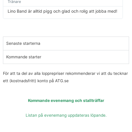
s
Tränare
m
e
Lino Band är alltid pigg och glad och rolig att jobba med!
r
Senaste starterna
Kommande starter
För att ta del av alla lopprepriser rekommenderar vi att du tecknar
ett (kostnadsfritt) konto på ATG.se
Kommande evenemang och stallträffar
Listan på evenemang uppdateras löpande.