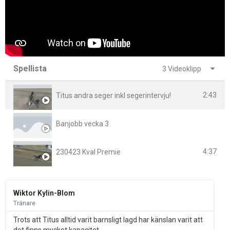
Spellista
3 Videoklipp
2:43
Titus andra seger inkl segerintervju!
Banjobb vecka 3
4:37
230423 Kval Premie
L
ä
Wiktor Kylin-Blom
s
Tränare
m
e
Trots att Titus alltid varit barnsligt lagd har känslan varit att
r