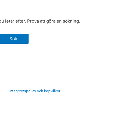
du letar efter. Prova att göra en sökning.
Integritetspolicy och köpvillkor