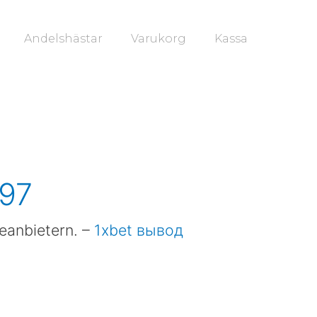
Andelshästar
Varukorg
Kassa
997
leanbietern. –
1xbet вывод