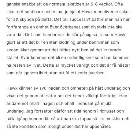
ganska snabbt att de normala läketiden är 6-8 veckor. Ofta
läker det snabbare och vi har ju hjälpt Hawk med diverse saker
för att skynda på detta. Det blir successivt bättre men han har
fortfarande en ömhet över överbenet som givetvis inte ska
vara där. Det som händer när de slår på sig så illa som Hawk
gjort är att det blir en liten blödning under benhinnan som
sedan läker genom att det bildas nytt ben på det irriterade
stället. Kvar kommer det bli en ordentlig knöl som han kommer
ha resten av livet. Detta är mycket vanligt och det är få hästar
som går igenom livet utan att få ett enda överben.
Hawk känner av svullnaden och ömheten på hårt underlag och
visar det genom att sätta ner det benet väldigt försiktigt. Han
är däremot ohalt i hagen och ohalt i ridhuset på mjukt
underlag. Jag fortsätter därför att rida honom i ridhuset och
hålla igång honom där så att han ska tappa så lite muskler och
så lite kondition som möjligt under det här uppehållet.