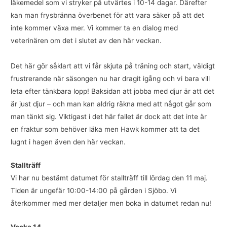
läkemedel som vi stryker på utvärtes i 10-14 dagar. Därefter
kan man frysbränna överbenet för att vara säker på att det
inte kommer växa mer. Vi kommer ta en dialog med
veterinären om det i slutet av den här veckan.
Det här gör såklart att vi får skjuta på träning och start, väldigt
frustrerande när säsongen nu har dragit igång och vi bara vill
leta efter tänkbara lopp! Baksidan att jobba med djur är att det
är just djur – och man kan aldrig räkna med att något går som
man tänkt sig. Viktigast i det här fallet är dock att det inte är
en fraktur som behöver läka men Hawk kommer att ta det
lugnt i hagen även den här veckan.
Stallträff
Vi har nu bestämt datumet för stallträff till lördag den 11 maj.
Tiden är ungefär 10:00-14:00 på gården i Sjöbo. Vi
återkommer med mer detaljer men boka in datumet redan nu!