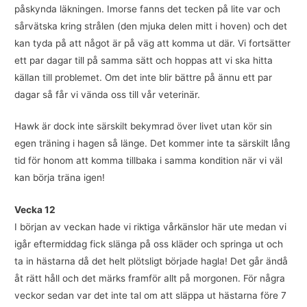
påskynda läkningen. Imorse fanns det tecken på lite var och
sårvätska kring strålen (den mjuka delen mitt i hoven) och det
kan tyda på att något är på väg att komma ut där. Vi fortsätter
ett par dagar till på samma sätt och hoppas att vi ska hitta
källan till problemet. Om det inte blir bättre på ännu ett par
dagar så får vi vända oss till vår veterinär.
Hawk är dock inte särskilt bekymrad över livet utan kör sin
egen träning i hagen så länge. Det kommer inte ta särskilt lång
tid för honom att komma tillbaka i samma kondition när vi väl
kan börja träna igen!
Vecka 12
I början av veckan hade vi riktiga vårkänslor här ute medan vi
igår eftermiddag fick slänga på oss kläder och springa ut och
ta in hästarna då det helt plötsligt började hagla! Det går ändå
åt rätt håll och det märks framför allt på morgonen. För några
veckor sedan var det inte tal om att släppa ut hästarna före 7