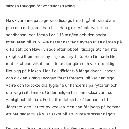
slingan i skogen för konditionsträning.
Hawk var inne på Jägersro i tisdags för att gå ett snabbare
jobb och det gjorde han fint. Han gick två intervaller på
sandbanan, den första i ca 1:15 min/km och den andra
intervallen på 1:05. Alla hästar har tagit flytten ut till gården på
olika sätt och Hawk visade efter jobbet i tisdags att han inte
riktigt ställt om än till ny miljö och nytt hö. Han lämnade lite
mat i krubban vilket han inte brukar göra och var inte riktigt
lika pigg på blicken. Han fick därför två långa dagar i hagen
och gick en sväng i skogen först i fredags, då var han pigg
värre och försökte dra tyglarna ur händerna på ryttaren och
dra iväg i sitt tempo. Under helgen har han också varit som
vanligt och ätit bra. Fortsätter det så här åker han in till
Jägersro igen i slutet av veckan men han får jogga på hemma
ett par dagar till så vi är säkra på att vi inte stressar något!
De preliminära propositionerna för Sveriges lopp under april