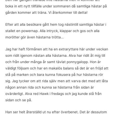
boka in ett nytt tillfälle under sommaren då samtliga hästar på
gården kommer att träna. Vi återkommer till detta!
Efter att alla besökare gått hem tog nästintill samtliga hästar i
stallet en powernap. Alla intryck, klappar och gos och alla
morötter gör även hästarna trötta…
Jag har haft förmånen att ha en extraryttare här under veckan
som ridit igenom nästan alla hästarna. Alva har ridit åt mig till
och från under många år samt tävlat ponnygalopp. Hon är
väldigt följsam och har en makalös balans så det är en fröjd att
stå på marken och bara kunna fokusera på hur hästarna rör
sig. Jag tycker om att rida själv men att varva det med att låta
någon annan rida och kunna se hästarna från sidan är
ovärderligt. Alva red Hawk i fredags och jag kunde stå från
sidan och se på.
Han ser helt återställd ut nu efter överbenet. Det är dessutom