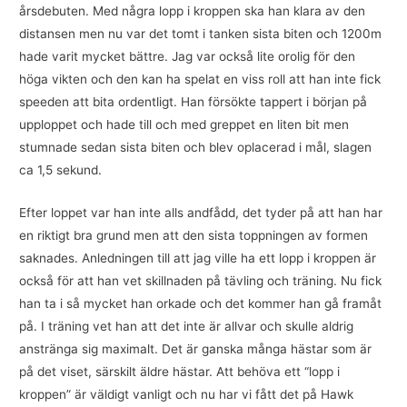
årsdebuten. Med några lopp i kroppen ska han klara av den
distansen men nu var det tomt i tanken sista biten och 1200m
hade varit mycket bättre. Jag var också lite orolig för den
höga vikten och den kan ha spelat en viss roll att han inte fick
speeden att bita ordentligt. Han försökte tappert i början på
upploppet och hade till och med greppet en liten bit men
stumnade sedan sista biten och blev oplacerad i mål, slagen
ca 1,5 sekund.
Efter loppet var han inte alls andfådd, det tyder på att han har
en riktigt bra grund men att den sista toppningen av formen
saknades. Anledningen till att jag ville ha ett lopp i kroppen är
också för att han vet skillnaden på tävling och träning. Nu fick
han ta i så mycket han orkade och det kommer han gå framåt
på. I träning vet han att det inte är allvar och skulle aldrig
anstränga sig maximalt. Det är ganska många hästar som är
på det viset, särskilt äldre hästar. Att behöva ett “lopp i
kroppen” är väldigt vanligt och nu har vi fått det på Hawk