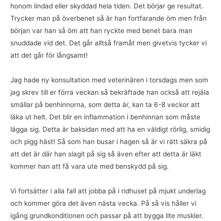
honom lindad eller skyddad hela tiden. Det börjar ge resultat.
Trycker man på överbenet så är han fortfarande öm men från
början var han så öm att han ryckte med benet bara man
snuddade vid det. Det går alltså framåt men givetvis tycker vi
att det går för långsamt!
Jag hade ny konsultation med veterinären i torsdags men som
jag skrev till er förra veckan så bekräftade han också att rejäla
smällar på benhinnorna, som detta är, kan ta 6-8 veckor att
läka ut helt. Det blir en inflammation i benhinnan som måste
lägga sig. Detta är baksidan med att ha en väldigt rörlig, smidig
och pigg häst! Så som han busar i hagen så är vi rätt säkra på
att det är där han slagit på sig så även efter att detta är läkt
kommer han att få vara ute med benskydd på sig.
Vi fortsätter i alla fall att jobba på i ridhuset på mjukt underlag
och kommer göra det även nästa vecka. På så vis håller vi
igång grundkonditionen och passar på att bygga lite muskler.