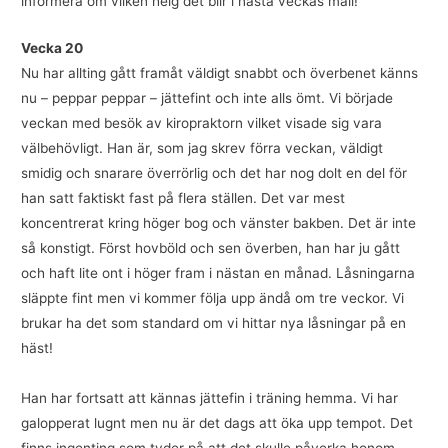
informera om vilken helg det blir i nästa veckas mail!
Vecka 20
Nu har allting gått framåt väldigt snabbt och överbenet känns
nu – peppar peppar – jättefint och inte alls ömt. Vi började
veckan med besök av kiropraktorn vilket visade sig vara
välbehövligt. Han är, som jag skrev förra veckan, väldigt
smidig och snarare överrörlig och det har nog dolt en del för
han satt faktiskt fast på flera ställen. Det var mest
koncentrerat kring höger bog och vänster bakben. Det är inte
så konstigt. Först hovböld och sen överben, han har ju gått
och haft lite ont i höger fram i nästan en månad. Låsningarna
släppte fint men vi kommer följa upp ändå om tre veckor. Vi
brukar ha det som standard om vi hittar nya låsningar på en
häst!
Han har fortsatt att kännas jättefin i träning hemma. Vi har
galopperat lugnt men nu är det dags att öka upp tempot. Det