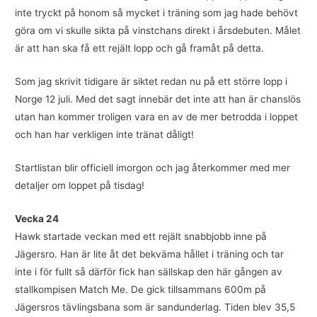
inte tryckt på honom så mycket i träning som jag hade behövt
göra om vi skulle sikta på vinstchans direkt i årsdebuten. Målet
är att han ska få ett rejält lopp och gå framåt på detta.
Som jag skrivit tidigare är siktet redan nu på ett större lopp i
Norge 12 juli. Med det sagt innebär det inte att han är chanslös
utan han kommer troligen vara en av de mer betrodda i loppet
och han har verkligen inte tränat dåligt!
Startlistan blir officiell imorgon och jag återkommer med mer
detaljer om loppet på tisdag!
Vecka 24
Hawk startade veckan med ett rejält snabbjobb inne på
Jägersro. Han är lite åt det bekväma hållet i träning och tar
inte i för fullt så därför fick han sällskap den här gången av
stallkompisen Match Me. De gick tillsammans 600m på
Jägersros tävlingsbana som är sandunderlag. Tiden blev 35,5