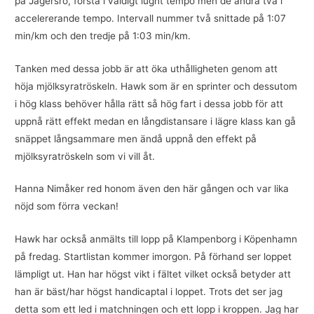
på Jägersro, första i väldigt lugnt tempo men de andra två i
accelererande tempo. Intervall nummer två snittade på 1:07
min/km och den tredje på 1:03 min/km.
Tanken med dessa jobb är att öka uthålligheten genom att
höja mjölksyratröskeln. Hawk som är en sprinter och dessutom
i hög klass behöver hålla rätt så hög fart i dessa jobb för att
uppnå rätt effekt medan en långdistansare i lägre klass kan gå
snäppet långsammare men ändå uppnå den effekt på
mjölksyratröskeln som vi vill åt.
Hanna Nimåker red honom även den här gången och var lika
nöjd som förra veckan!
Hawk har också anmälts till lopp på Klampenborg i Köpenhamn
på fredag. Startlistan kommer imorgon. På förhand ser loppet
lämpligt ut. Han har högst vikt i fältet vilket också betyder att
han är bäst/har högst handicaptal i loppet. Trots det ser jag
detta som ett led i matchningen och ett lopp i kroppen. Jag har