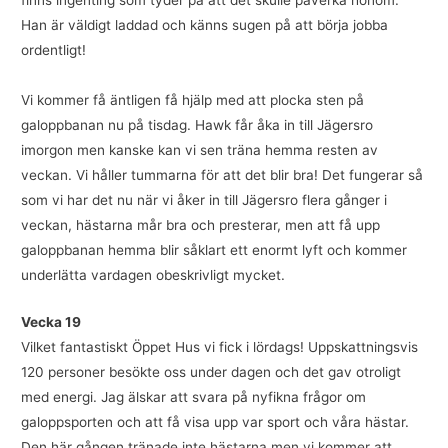
finns ingenting som tyder på att det skulle påverka honom.
Han är väldigt laddad och känns sugen på att börja jobba
ordentligt!
Vi kommer få äntligen få hjälp med att plocka sten på
galoppbanan nu på tisdag. Hawk får åka in till Jägersro
imorgon men kanske kan vi sen träna hemma resten av
veckan. Vi håller tummarna för att det blir bra! Det fungerar så
som vi har det nu när vi åker in till Jägersro flera gånger i
veckan, hästarna mår bra och presterar, men att få upp
galoppbanan hemma blir såklart ett enormt lyft och kommer
underlätta vardagen obeskrivligt mycket.
Vecka 19
Vilket fantastiskt Öppet Hus vi fick i lördags! Uppskattningsvis
120 personer besökte oss under dagen och det gav otroligt
med energi. Jag älskar att svara på nyfikna frågor om
galoppsporten och att få visa upp var sport och våra hästar.
Den här gången tränade inte hästarna men vi kommer att