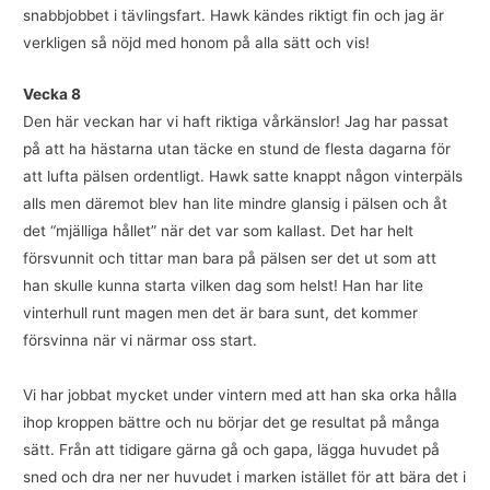
snabbjobbet i tävlingsfart. Hawk kändes riktigt fin och jag är
verkligen så nöjd med honom på alla sätt och vis!
Vecka 8
Den här veckan har vi haft riktiga vårkänslor! Jag har passat
på att ha hästarna utan täcke en stund de flesta dagarna för
att lufta pälsen ordentligt. Hawk satte knappt någon vinterpäls
alls men däremot blev han lite mindre glansig i pälsen och åt
det “mjälliga hållet” när det var som kallast. Det har helt
försvunnit och tittar man bara på pälsen ser det ut som att
han skulle kunna starta vilken dag som helst! Han har lite
vinterhull runt magen men det är bara sunt, det kommer
försvinna när vi närmar oss start.
Vi har jobbat mycket under vintern med att han ska orka hålla
ihop kroppen bättre och nu börjar det ge resultat på många
sätt. Från att tidigare gärna gå och gapa, lägga huvudet på
sned och dra ner ner huvudet i marken istället för att bära det i