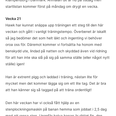
Klampenborg i Danmark. Anmälan dit är nu på tisdag men
startlistan kommer först på måndag om drygt en vecka.
Vecka 21
Hawk har kunnat snäppa upp träningen ett steg till den här
veckan och gått i vanligt träningstempo. Överbenet är iskallt
så jag bedömer det som helt läkt och ingenting vi behöver
oroa oss för. Däremot kommer vi fortsätta ha honom med
benskydd ute, lindad på natten och skyddad även vid ridning
för att han inte ska slå på sig på samma ställe (eller något nytt
ställe) igen!
Han är extremt pigg och laddad i träning, nästan lite för
mycket men det kommer lägga sig om ett lite tag. Det är bra
att han känner sig så taggad på att träna ordentligt!
Den här veckan har vi också fått hjälp av en
stenplockningsmaskin på banan hemma som jobbat i 2,5 dag
med att rensa sten. Ungefär halva banan är riktigt fin, den