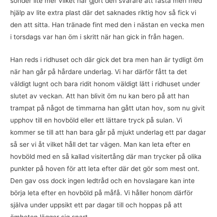
sönder lite mer vilket har gjort den svårare att fästa men med
hjälp av lite extra plast där det saknades riktig hov så fick vi
den att sitta. Han tränade fint med den i nästan en vecka men
i torsdags var han öm i skritt när han gick in från hagen.
Han reds i ridhuset och där gick det bra men han är tydligt öm
när han går på hårdare underlag. Vi har därför fått ta det
väldigt lugnt och bara ridit honom väldigt lätt i ridhuset under
slutet av veckan. Att han blivit öm nu kan bero på att han
trampat på något de timmarna han gått utan hov, som nu givit
upphov till en hovböld eller ett lättare tryck på sulan. Vi
kommer se till att han bara går på mjukt underlag ett par dagar
så ser vi åt vilket håll det tar vägen. Man kan leta efter en
hovböld med en så kallad visitertång där man trycker på olika
punkter på hoven för att leta efter där det gör som mest ont.
Den gav oss dock ingen ledtråd och en hovslagare kan inte
börja leta efter en hovböld på måfå. Vi håller honom därför
själva under uppsikt ett par dagar till och hoppas på att
ömheten lägger sig snart.