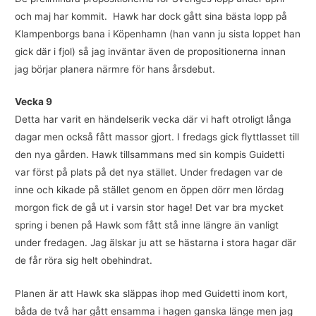
och maj har kommit. Hawk har dock gått sina bästa lopp på
Klampenborgs bana i Köpenhamn (han vann ju sista loppet han
gick där i fjol) så jag inväntar även de propositionerna innan
jag börjar planera närmre för hans årsdebut.
Vecka 9
Detta har varit en händelserik vecka där vi haft otroligt långa
dagar men också fått massor gjort. I fredags gick flyttlasset till
den nya gården. Hawk tillsammans med sin kompis Guidetti
var först på plats på det nya stället. Under fredagen var de
inne och kikade på stället genom en öppen dörr men lördag
morgon fick de gå ut i varsin stor hage! Det var bra mycket
spring i benen på Hawk som fått stå inne längre än vanligt
under fredagen. Jag älskar ju att se hästarna i stora hagar där
de får röra sig helt obehindrat.
Planen är att Hawk ska släppas ihop med Guidetti inom kort,
båda de två har gått ensamma i hagen ganska länge men jag