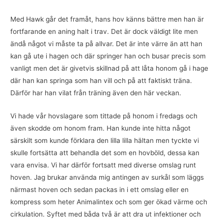
Med Hawk går det framåt, hans hov känns bättre men han är
fortfarande en aning halt i trav. Det är dock väldigt lite men
ändå något vi måste ta på allvar. Det är inte värre än att han
kan gå ute i hagen och där springer han och busar precis som
vanligt men det är givetvis skillnad på att låta honom gå i hage
där han kan springa som han vill och på att faktiskt träna.
Därför har han vilat från träning även den här veckan.
Vi hade vår hovslagare som tittade på honom i fredags och
även skodde om honom fram. Han kunde inte hitta något
särskilt som kunde förklara den lilla lilla hältan men tyckte vi
skulle fortsätta att behandla det som en hovböld, dessa kan
vara envisa. Vi har därför fortsatt med diverse omslag runt
hoven. Jag brukar använda mig antingen av surkål som läggs
närmast hoven och sedan packas in i ett omslag eller en
kompress som heter Animalintex och som ger ökad värme och
cirkulation. Syftet med båda två är att dra ut infektioner och