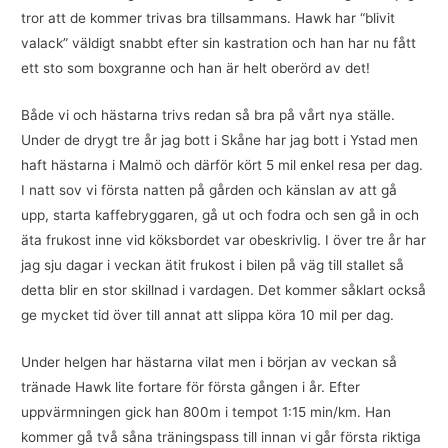
tror att de kommer trivas bra tillsammans. Hawk har “blivit
valack” väldigt snabbt efter sin kastration och han har nu fått
ett sto som boxgranne och han är helt oberörd av det!
Både vi och hästarna trivs redan så bra på vårt nya ställe.
Under de drygt tre år jag bott i Skåne har jag bott i Ystad men
haft hästarna i Malmö och därför kört 5 mil enkel resa per dag.
I natt sov vi första natten på gården och känslan av att gå
upp, starta kaffebryggaren, gå ut och fodra och sen gå in och
äta frukost inne vid köksbordet var obeskrivlig. I över tre år har
jag sju dagar i veckan ätit frukost i bilen på väg till stallet så
detta blir en stor skillnad i vardagen. Det kommer såklart också
ge mycket tid över till annat att slippa köra 10 mil per dag.
Under helgen har hästarna vilat men i början av veckan så
tränade Hawk lite fortare för första gången i år. Efter
uppvärmningen gick han 800m i tempot 1:15 min/km. Han
kommer gå två såna träningspass till innan vi går första riktiga