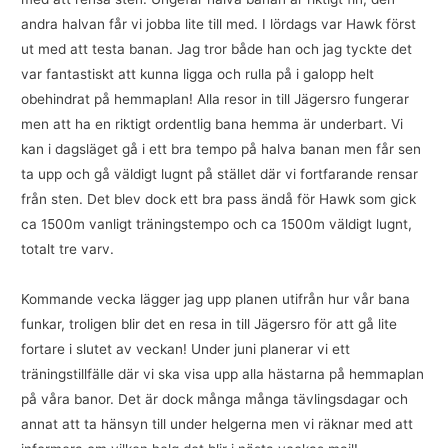
andra halvan får vi jobba lite till med. I lördags var Hawk först
ut med att testa banan. Jag tror både han och jag tyckte det
var fantastiskt att kunna ligga och rulla på i galopp helt
obehindrat på hemmaplan! Alla resor in till Jägersro fungerar
men att ha en riktigt ordentlig bana hemma är underbart. Vi
kan i dagsläget gå i ett bra tempo på halva banan men får sen
ta upp och gå väldigt lugnt på stället där vi fortfarande rensar
från sten. Det blev dock ett bra pass ändå för Hawk som gick
ca 1500m vanligt träningstempo och ca 1500m väldigt lugnt,
totalt tre varv.
Kommande vecka lägger jag upp planen utifrån hur vår bana
funkar, troligen blir det en resa in till Jägersro för att gå lite
fortare i slutet av veckan! Under juni planerar vi ett
träningstillfälle där vi ska visa upp alla hästarna på hemmaplan
på våra banor. Det är dock många många tävlingsdagar och
annat att ta hänsyn till under helgerna men vi räknar med att