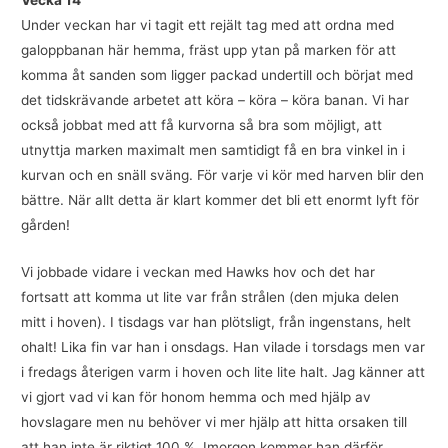
Vecka 14
Under veckan har vi tagit ett rejält tag med att ordna med
galoppbanan här hemma, fräst upp ytan på marken för att
komma åt sanden som ligger packad undertill och börjat med
det tidskrävande arbetet att köra – köra – köra banan. Vi har
också jobbat med att få kurvorna så bra som möjligt, att
utnyttja marken maximalt men samtidigt få en bra vinkel in i
kurvan och en snäll sväng. För varje vi kör med harven blir den
bättre. När allt detta är klart kommer det bli ett enormt lyft för
gården!
Vi jobbade vidare i veckan med Hawks hov och det har
fortsatt att komma ut lite var från strålen (den mjuka delen
mitt i hoven). I tisdags var han plötsligt, från ingenstans, helt
ohalt! Lika fin var han i onsdags. Han vilade i torsdags men var
i fredags återigen varm i hoven och lite lite halt. Jag känner att
vi gjort vad vi kan för honom hemma och med hjälp av
hovslagare men nu behöver vi mer hjälp att hitta orsaken till
att han inte är riktigt 100 %. Imorgon kommer han därför