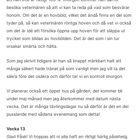
besöka veterinären så att vi kan ta reda på vad som besvärar
honom. Om det är en hovböld, vilket det ändå finns en del som
tyder på, så kan veterinären röntga hoven och då vet vi också
om det är idé att försöka öppna upp hoven för att släppa ut
trycket som bildas av hovbölden. Det är det som i sin tur
orsakar smärta och hälta.
Som jag skrivit tidigare är han så knappt märkbart halt att
många säkert hade tränat på som vanligt men jag vill ta det
säkra före det osäkra och därför tar vi en kontroll imorgon.
Vi planerar också ett öppet hus på gården, det kommer bli
under maj-månad men jag återkommer med datum nästa
vecka. Det är många tävlingsdagar nu så därför är det en del
pusslande med sådana evenemang som detta!
Vecka 13
Glad Påsk! Vi hoppas att ni alla haft en riktigt härlig påskhelg.