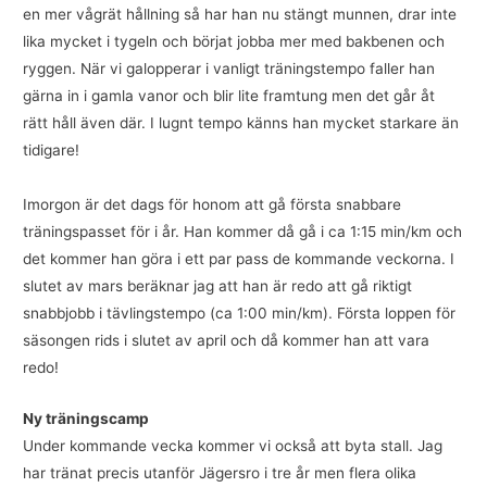
en mer vågrät hållning så har han nu stängt munnen, drar inte
lika mycket i tygeln och börjat jobba mer med bakbenen och
ryggen. När vi galopperar i vanligt träningstempo faller han
gärna in i gamla vanor och blir lite framtung men det går åt
rätt håll även där. I lugnt tempo känns han mycket starkare än
tidigare!
Imorgon är det dags för honom att gå första snabbare
träningspasset för i år. Han kommer då gå i ca 1:15 min/km och
det kommer han göra i ett par pass de kommande veckorna. I
slutet av mars beräknar jag att han är redo att gå riktigt
snabbjobb i tävlingstempo (ca 1:00 min/km). Första loppen för
säsongen rids i slutet av april och då kommer han att vara
redo!
Ny träningscamp
Under kommande vecka kommer vi också att byta stall. Jag
har tränat precis utanför Jägersro i tre år men flera olika