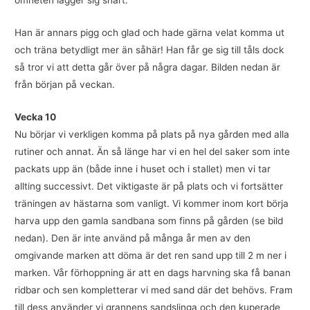
Han är annars pigg och glad och hade gärna velat komma ut
och träna betydligt mer än såhär! Han får ge sig till tåls dock
så tror vi att detta går över på några dagar. Bilden nedan är
från början på veckan.
Vecka 10
Nu börjar vi verkligen komma på plats på nya gården med alla
rutiner och annat. Än så länge har vi en hel del saker som inte
packats upp än (både inne i huset och i stallet) men vi tar
allting successivt. Det viktigaste är på plats och vi fortsätter
träningen av hästarna som vanligt. Vi kommer inom kort börja
harva upp den gamla sandbana som finns på gården (se bild
nedan). Den är inte använd på många år men av den
omgivande marken att döma är det ren sand upp till 2 m ner i
marken. Vår förhoppning är att en dags harvning ska få banan
ridbar och sen kompletterar vi med sand där det behövs. Fram
till dess använder vi grannens sandslinga och den kuperade