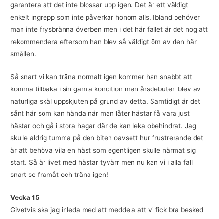
garantera att det inte blossar upp igen. Det är ett väldigt
enkelt ingrepp som inte påverkar honom alls. Ibland behöver
man inte frysbränna överben men i det här fallet är det nog att
rekommendera eftersom han blev så väldigt öm av den här
smällen.
Så snart vi kan träna normalt igen kommer han snabbt att
komma tillbaka i sin gamla kondition men årsdebuten blev av
naturliga skäl uppskjuten på grund av detta. Samtidigt är det
sånt här som kan hända när man låter hästar få vara just
hästar och gå i stora hagar där de kan leka obehindrat. Jag
skulle aldrig tumma på den biten oavsett hur frustrerande det
är att behöva vila en häst som egentligen skulle närmat sig
start. Så är livet med hästar tyvärr men nu kan vi i alla fall
snart se framåt och träna igen!
Vecka 15
Givetvis ska jag inleda med att meddela att vi fick bra besked