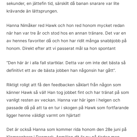
sekunder, en jättefin tid, särskilt då banan snarare var lite
krävande än lättsprungen.
Hanna Nimåker red Hawk och hon red honom mycket redan
när han var tre år och stod hos en annan tränare. Det var en
av hennes favoriter då och hon har ridit många snabbjobb på
honom. Direkt efter att vi passerat mål sa hon spontant
“Den här är i alla fall startklar. Detta var om inte det bästa så
definitivt ett av de bästa jobben han någonsin har gått”.
Riktigt roligt att få den feedbacken såklart från någon som
känner Hawk så väl! Han tog jobbet fint och har tränat på som
vanligt resten av veckan. Hanna var här igen i helgen och
passade då på att ta en tur i skogen på Hawk som fortfarande
ligger henne väldigt varmt om hjärtat!
Det är också Hanna som kommer rida honom den 28e juni på