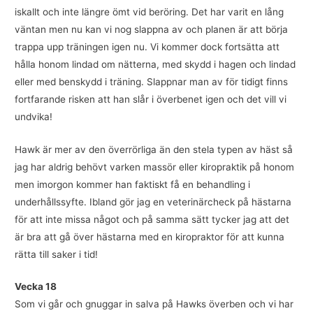
iskallt och inte längre ömt vid beröring. Det har varit en lång
väntan men nu kan vi nog slappna av och planen är att börja
trappa upp träningen igen nu. Vi kommer dock fortsätta att
hålla honom lindad om nätterna, med skydd i hagen och lindad
eller med benskydd i träning. Slappnar man av för tidigt finns
fortfarande risken att han slår i överbenet igen och det vill vi
undvika!
Hawk är mer av den överrörliga än den stela typen av häst så
jag har aldrig behövt varken massör eller kiropraktik på honom
men imorgon kommer han faktiskt få en behandling i
underhållssyfte. Ibland gör jag en veterinärcheck på hästarna
för att inte missa något och på samma sätt tycker jag att det
är bra att gå över hästarna med en kiropraktor för att kunna
rätta till saker i tid!
Vecka 18
Som vi går och gnuggar in salva på Hawks överben och vi har