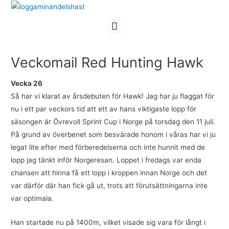
Hoppa
till
Meny
innehåll
Veckomail Red Hunting Hawk
Vecka 26
Så har vi klarat av årsdebuten för Hawk! Jag har ju flaggat för
nu i ett par veckors tid att ett av hans viktigaste lopp för
säsongen är Övrevoll Sprint Cup i Norge på torsdag den 11 juli.
På grund av överbenet som besvärade honom i våras har vi ju
legat lite efter med förberedelserna och inte hunnit med de
lopp jag tänkt inför Norgeresan. Loppet i fredags var enda
chansen att hinna få ett lopp i kroppen innan Norge och det
var därför där han fick gå ut, trots att förutsättningarna inte
var optimala.
Han startade nu på 1400m, vilket visade sig vara för långt i