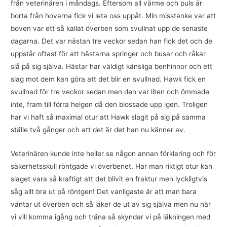
från veterinären i måndags. Eftersom all värme och puls är
borta från hovarna fick vi leta oss uppåt. Min misstanke var att
boven var ett så kallat överben som svullnat upp de senaste
dagarna. Det var nästan tre veckor sedan han fick det och de
uppstår oftast för att hästarna springer och busar och råkar
slå på sig själva. Hästar har väldigt känsliga benhinnor och ett
slag mot dem kan göra att det blir en svullnad. Hawk fick en
svullnad för tre veckor sedan men den var liten och ömmade
inte, fram till förra helgen då den blossade upp igen. Troligen
har vi haft så maximal otur att Hawk slagit på sig på samma
ställe två gånger och att det är det han nu känner av.
Veterinären kunde inte heller se någon annan förklaring och för
säkerhetsskull röntgade vi överbenet. Har man riktigt otur kan
slaget vara så kraftigt att det blivit en fraktur men lyckligtvis
såg allt bra ut på röntgen! Det vanligaste är att man bara
väntar ut överben och så läker de ut av sig själva men nu när
vi vill komma igång och träna så skyndar vi på läkningen med