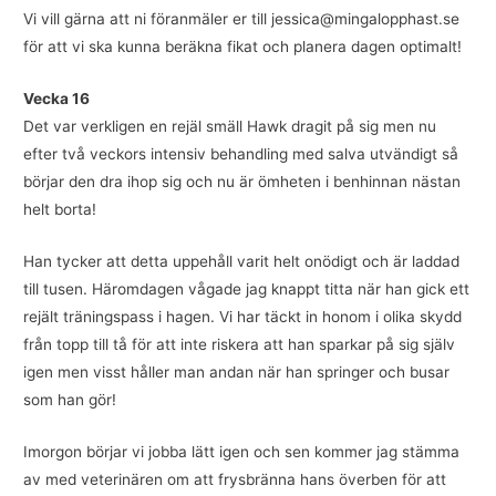
Vi vill gärna att ni föranmäler er till jessica@mingalopphast.se
för att vi ska kunna beräkna fikat och planera dagen optimalt!
Vecka 16
Det var verkligen en rejäl smäll Hawk dragit på sig men nu
efter två veckors intensiv behandling med salva utvändigt så
börjar den dra ihop sig och nu är ömheten i benhinnan nästan
helt borta!
Han tycker att detta uppehåll varit helt onödigt och är laddad
till tusen. Häromdagen vågade jag knappt titta när han gick ett
rejält träningspass i hagen. Vi har täckt in honom i olika skydd
från topp till tå för att inte riskera att han sparkar på sig själv
igen men visst håller man andan när han springer och busar
som han gör!
Imorgon börjar vi jobba lätt igen och sen kommer jag stämma
av med veterinären om att frysbränna hans överben för att