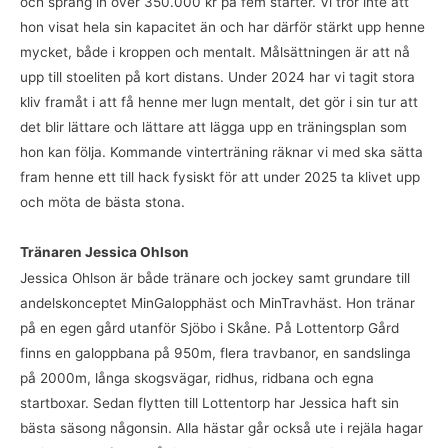
och sprang in över 350.000 kr på fem starter. Vi tror inte att
hon visat hela sin kapacitet än och har därför stärkt upp henne
mycket, både i kroppen och mentalt. Målsättningen är att nå
upp till stoeliten på kort distans. Under 2024 har vi tagit stora
kliv framåt i att få henne mer lugn mentalt, det gör i sin tur att
det blir lättare och lättare att lägga upp en träningsplan som
hon kan följa. Kommande vinterträning räknar vi med ska sätta
fram henne ett till hack fysiskt för att under 2025 ta klivet upp
och möta de bästa stona.
Tränaren Jessica Ohlson
Jessica Ohlson är både tränare och jockey samt grundare till
andelskonceptet MinGalopphäst och MinTravhäst. Hon tränar
på en egen gård utanför Sjöbo i Skåne. På Lottentorp Gård
finns en galoppbana på 950m, flera travbanor, en sandslinga
på 2000m, långa skogsvägar, ridhus, ridbana och egna
startboxar. Sedan flytten till Lottentorp har Jessica haft sin
bästa säsong någonsin. Alla hästar går också ute i rejäla hagar