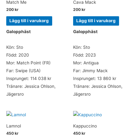
Match Me
Cava Mack
200
kr
200
kr
Lägg till i varukorg
Lägg till i varukorg
Galopphäst
Galopphäst
Kön: Sto
Kön: Sto
Född: 2020
Född: 2023
Mor: Match Point (FR)
Mor: Antigua
Far: Swipe (USA)
Far: Jimmy Mack
Insprunget: 114 038 kr
Insprunget: 13 860 kr
Tränare: Jessica Ohlson,
Tränare: Jessica Ohlson,
Jägersro
Jägersro
Lamnol
Kappuccino
450
kr
450
kr