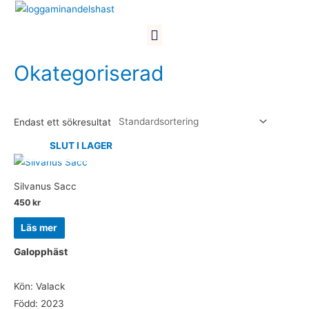
Hoppa
till
Meny
innehåll
Okategoriserad
Endast ett sökresultat
SLUT I LAGER
Silvanus Sacc
450
kr
Läs mer
Galopphäst
Kön: Valack
Född: 2023